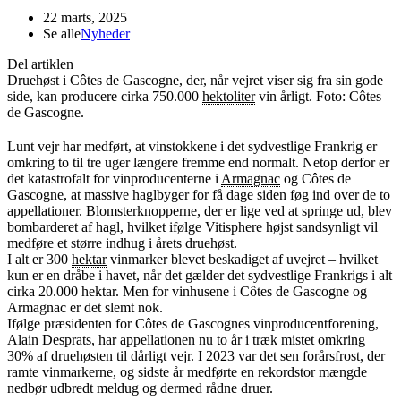
22 marts, 2025
Se alle
Nyheder
Del artiklen
Druehøst i Côtes de Gascogne, der, når vejret viser sig fra sin gode
side, kan producere cirka 750.000
hektoliter
vin årligt. Foto: Côtes
de Gascogne.
Lunt vejr har medført, at vinstokkene i det sydvestlige Frankrig er
omkring to til tre uger længere fremme end normalt. Netop derfor er
det katastrofalt for vinproducenterne i
Armagnac
og Côtes de
Gascogne, at massive haglbyger for få dage siden føg ind over de to
appellationer. Blomsterknopperne, der er lige ved at springe ud, blev
bombarderet af hagl, hvilket ifølge Vitisphere højst sandsynligt vil
medføre et større indhug i årets druehøst.
I alt er 300
hektar
vinmarker blevet beskadiget af uvejret – hvilket
kun er en dråbe i havet, når det gælder det sydvestlige Frankrigs i alt
cirka 20.000 hektar. Men for vinhusene i Côtes de Gascogne og
Armagnac er det slemt nok.
Ifølge præsidenten for Côtes de Gascognes vinproducentforening,
Alain Desprats, har appellationen nu to år i træk mistet omkring
30% af druehøsten til dårligt vejr. I 2023 var det sen forårsfrost, der
ramte vinmarkerne, og sidste år medførte en rekordstor mængde
nedbør udbredt meldug og dermed rådne druer.