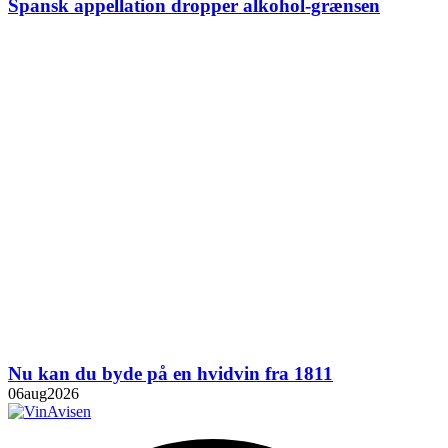
Spansk appellation dropper alkohol-grænsen
Nu kan du byde på en hvidvin fra 1811
06
aug
2026