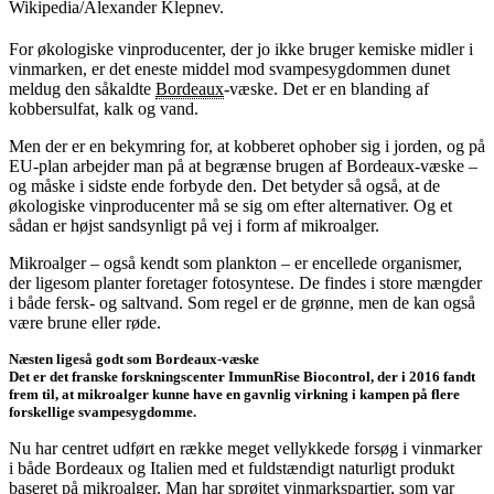
Wikipedia/Alexander Klepnev.
For økologiske vinproducenter, der jo ikke bruger kemiske midler i
vinmarken, er det eneste middel mod svampesygdommen dunet
meldug den såkaldte
Bordeaux
-væske. Det er en blanding af
kobbersulfat, kalk og vand.
Men der er en bekymring for, at kobberet ophober sig i jorden, og på
EU-plan arbejder man på at begrænse brugen af Bordeaux-væske –
og måske i sidste ende forbyde den. Det betyder så også, at de
økologiske vinproducenter må se sig om efter alternativer. Og et
sådan er højst sandsynligt på vej i form af mikroalger.
Mikroalger – også kendt som plankton – er encellede organismer,
der ligesom planter foretager fotosyntese. De findes i store mængder
i både fersk- og saltvand. Som regel er de grønne, men de kan også
være brune eller røde.
Næsten ligeså godt som Bordeaux-væske
Det er det franske forskningscenter ImmunRise Biocontrol, der i 2016 fandt
frem til, at mikroalger kunne have en gavnlig virkning i kampen på flere
forskellige svampesygdomme.
Nu har centret udført en række meget vellykkede forsøg i vinmarker
i både Bordeaux og Italien med et fuldstændigt naturligt produkt
baseret på mikroalger. Man har sprøjtet vinmarkspartier, som var