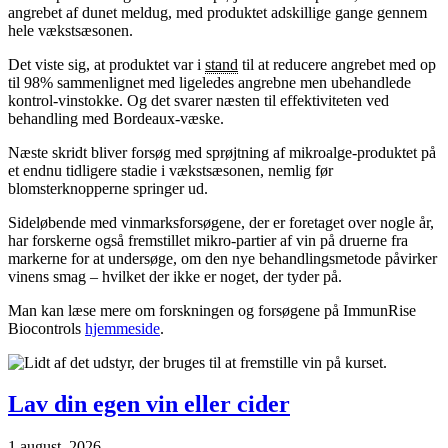
angrebet af dunet meldug, med produktet adskillige gange gennem
hele vækstsæsonen.
Det viste sig, at produktet var i
stand
til at reducere angrebet med op
til 98% sammenlignet med ligeledes angrebne men ubehandlede
kontrol-vinstokke. Og det svarer næsten til effektiviteten ved
behandling med Bordeaux-væske.
Næste skridt bliver forsøg med sprøjtning af mikroalge-produktet på
et endnu tidligere stadie i vækstsæsonen, nemlig før
blomsterknopperne springer ud.
Sideløbende med vinmarksforsøgene, der er foretaget over nogle år,
har forskerne også fremstillet mikro-partier af vin på druerne fra
markerne for at undersøge, om den nye behandlingsmetode påvirker
vinens smag – hvilket der ikke er noget, der tyder på.
Man kan læse mere om forskningen og forsøgene på ImmunRise
Biocontrols
hjemmeside
.
Lav din egen vin eller cider
1 august, 2026