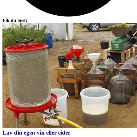
Fik du læst:
Lav din egen vin eller cider