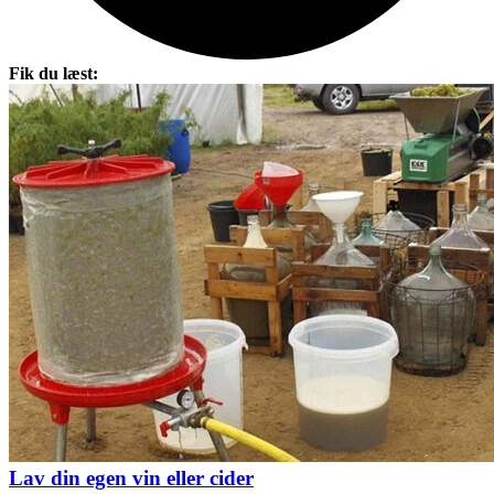
Fik du læst:
Lav din egen vin eller cider