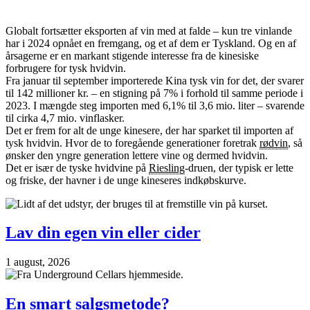
Globalt fortsætter eksporten af vin med at falde – kun tre vinlande
har i 2024 opnået en fremgang, og et af dem er Tyskland. Og en af
årsagerne er en markant stigende interesse fra de kinesiske
forbrugere for tysk hvidvin.
Fra januar til september importerede Kina tysk vin for det, der svarer
til 142 millioner kr. – en stigning på 7% i forhold til samme periode i
2023. I mængde steg importen med 6,1% til 3,6 mio. liter – svarende
til cirka 4,7 mio. vinflasker.
Det er frem for alt de unge kinesere, der har sparket til importen af
tysk hvidvin. Hvor de to foregående generationer foretrak
rødvin
, så
ønsker den yngre generation lettere vine og dermed hvidvin.
Det er især de tyske hvidvine på
Riesling
-druen, der typisk er lette
og friske, der havner i de unge kineseres indkøbskurve.
Lav din egen vin eller cider
1 august, 2026
En smart salgsmetode?