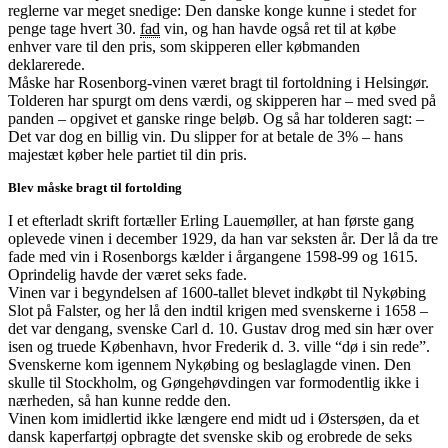
reglerne var meget snedige: Den danske konge kunne i stedet for
penge tage hvert 30.
fad
vin, og han havde også ret til at købe
enhver vare til den pris, som skipperen eller købmanden
deklarerede.
Måske har Rosenborg-vinen været bragt til fortoldning i Helsingør.
Tolderen har spurgt om dens værdi, og skipperen har – med sved på
panden – opgivet et ganske ringe beløb. Og så har tolderen sagt: –
Det var dog en billig vin. Du slipper for at betale de 3% – hans
majestæt køber hele partiet til din pris.
Blev måske bragt til fortolding
I et efterladt skrift fortæller Erling Lauemøller, at han første gang
oplevede vinen i december 1929, da han var seksten år. Der lå da tre
fade med vin i Rosenborgs kælder i årgangene 1598-99 og 1615.
Oprindelig havde der været seks fade.
Vinen var i begyndelsen af 1600-tallet blevet indkøbt til Nykøbing
Slot på Falster, og her lå den indtil krigen med svenskerne i 1658 –
det var dengang, svenske Carl d. 10. Gustav drog med sin hær over
isen og truede København, hvor Frederik d. 3. ville “dø i sin rede”.
Svenskerne kom igennem Nykøbing og beslaglagde vinen. Den
skulle til Stockholm, og Gøngehøvdingen var formodentlig ikke i
nærheden, så han kunne redde den.
Vinen kom imidlertid ikke længere end midt ud i Østersøen, da et
dansk kaperfartøj opbragte det svenske skib og erobrede de seks