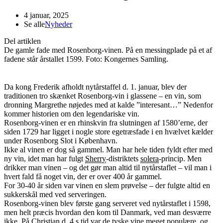
4 januar, 2025
Se alle
Nyheder
Del artiklen
De gamle fade med Rosenborg-vinen. På en messingplade på et af
fadene står årstallet 1599. Foto: Kongernes Samling.
Da kong Frederik afholdt nytårstaffel d. 1. januar, blev der
traditionen tro skænket Rosenborg-vin i glassene – en vin, som
dronning Margrethe nøjedes med at kalde ”interesant…” Nedenfor
kommer historien om den legendariske vin.
Rosenborg-vinen er en rhinskvin fra slutningen af 1580’erne, der
siden 1729 har ligget i nogle store egetræsfade i en hvælvet kælder
under Rosenborg Slot i København.
Ikke al vinen er dog så gammel. Man har hele tiden fyldt efter med
ny vin, idet man har fulgt
Sherry
-distriktets
solera
-princip. Men
drikker man vinen – og det gør man altid til nytårstaflet – vil man i
hvert fald få noget vin, der er over 400 år gammel.
For 30-40 år siden var vinen en slem prøvelse – der fulgte altid en
sukkerskål med ved serveringen.
Rosenborg-vinen blev første gang serveret ved nytårstaflet i 1598,
men helt præcis hvordan den kom til Danmark, ved man desværre
ikke. På Christian d. 4.s tid var de tyske vine meget populære, og