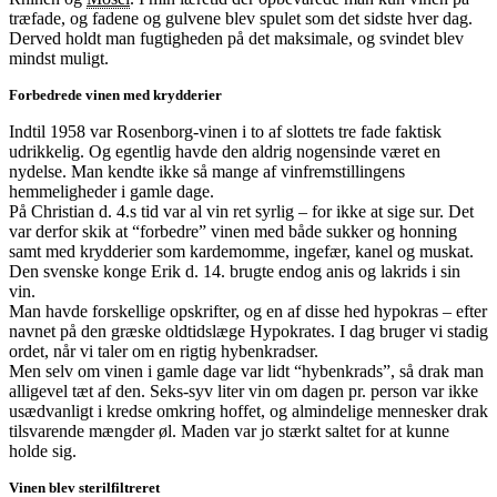
træfade, og fadene og gulvene blev spulet som det sidste hver dag.
Derved holdt man fugtigheden på det maksimale, og svindet blev
mindst muligt.
Forbedrede vinen med krydderier
Indtil 1958 var Rosenborg-vinen i to af slottets tre fade faktisk
udrikkelig. Og egentlig havde den aldrig nogensinde været en
nydelse. Man kendte ikke så mange af vinfremstillingens
hemmeligheder i gamle dage.
På Christian d. 4.s tid var al vin ret syrlig – for ikke at sige sur. Det
var derfor skik at “forbedre” vinen med både sukker og honning
samt med krydderier som kardemomme, ingefær, kanel og muskat.
Den svenske konge Erik d. 14. brugte endog anis og lakrids i sin
vin.
Man havde forskellige opskrifter, og en af disse hed hypokras – efter
navnet på den græske oldtidslæge Hypokrates. I dag bruger vi stadig
ordet, når vi taler om en rigtig hybenkradser.
Men selv om vinen i gamle dage var lidt “hybenkrads”, så drak man
alligevel tæt af den. Seks-syv liter vin om dagen pr. person var ikke
usædvanligt i kredse omkring hoffet, og almindelige mennesker drak
tilsvarende mængder øl. Maden var jo stærkt saltet for at kunne
holde sig.
Vinen blev sterilfiltreret