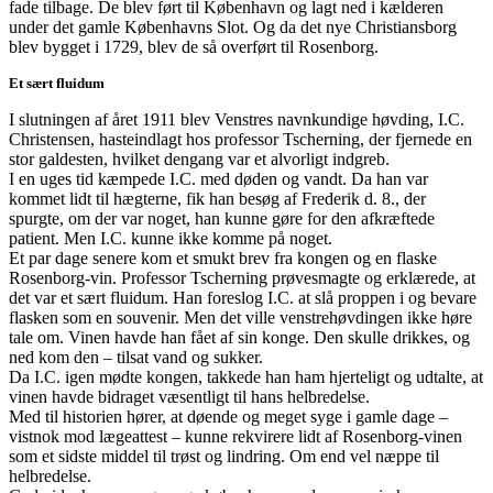
fade tilbage. De blev ført til København og lagt ned i kælderen
under det gamle Københavns Slot. Og da det nye Christiansborg
blev bygget i 1729, blev de så overført til Rosenborg.
Et sært fluidum
I slutningen af året 1911 blev Venstres navnkundige høvding, I.C.
Christensen, hasteindlagt hos professor Tscherning, der fjernede en
stor galdesten, hvilket dengang var et alvorligt indgreb.
I en uges tid kæmpede I.C. med døden og vandt. Da han var
kommet lidt til hægterne, fik han besøg af Frederik d. 8., der
spurgte, om der var noget, han kunne gøre for den afkræftede
patient. Men I.C. kunne ikke komme på noget.
Et par dage senere kom et smukt brev fra kongen og en flaske
Rosenborg-vin. Professor Tscherning prøvesmagte og erklærede, at
det var et sært fluidum. Han foreslog I.C. at slå proppen i og bevare
flasken som en souvenir. Men det ville venstrehøvdingen ikke høre
tale om. Vinen havde han fået af sin konge. Den skulle drikkes, og
ned kom den – tilsat vand og sukker.
Da I.C. igen mødte kongen, takkede han ham hjerteligt og udtalte, at
vinen havde bidraget væsentligt til hans helbredelse.
Med til historien hører, at døende og meget syge i gamle dage –
vistnok mod lægeattest – kunne rekvirere lidt af Rosenborg-vinen
som et sidste middel til trøst og lindring. Om end vel næppe til
helbredelse.