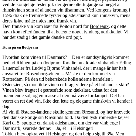
ved de kongelige fester gik der gerne otte-ti gange så meget af
rhinskvinen som af al anden vin tilsammen. Ved kongens kroning i
1596 drak de fremmede fyrster og adelsmænd kun rhinskvin, mens
deres følge måtte nøjes med fransk vin.
Den franske vin kom især fra Poitou nord for
Bordeaux
, og dette
navn kom efterhånden til at betegne noget tyndt og udrikkeligt. Vi
har det stadig i det gamle danske ord pøjt.
Kom på en flodpram
Hvordan kom vinen til Danmark? – Den er sandsynligvis kommet
ned ad Rhinen på en flodpram, fortalte nu afdøde vinhandler Erling
Lauemøller fra Ludvig Bjørns Vinhandel, der i mange år har haft
ansvaret for Rosenborg-vinen. – Måske er den kommet via
Rotterdam. På den tid beherskede hollænderne handelen i
Østersøen, så mon ikke vinen er bragt videre på et hollandsk skib?
Vinen blev fragtet i egetræsfade som dækslast, udsat for den
brændende sol, og en masse af den må være fordampet. Det har
været en ret død vin, ikke den lette og elegante rhinskvin vi kender i
dag.
Al vin til Østersø-landene skulle gennem Øresund, og her krævede
den danske konge sin Øresunds-told. Da den tysk-romerske kejser
Karl d. 5. spurgte en dansk adelsmand, om der var vinbjerge i
Danmark, svarede denne: – Ja, ét – i Helsingør!
Tolden blev opkrævet i Helsingør, og den beløb sig til 3%. Men