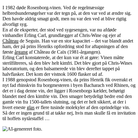
I 1982 døde Rosenborg-vinen. Ved de regelmæssige
helbredsundersøgelser var der tegn på, at den var ved at ændre sig.
Den havde aldrig smagt godt, men nu var den ved at blive rigtig
alvorligt syg.
En af de eksperter, der stod ved sygesengen, var nu afdøde
vinhandler Erling Carl, grundlægger af Chris-Wine og ejer af
Château
de Seguin. Han var en stor kapacitet – det var blandt andet
ham, der på prins Henriks opfordring stod for aftapningen af den
første
årgang
af Château de Caïx (1981-årgangen).
Erling Carl konstaterede, at der kun var ét at gøre: Vinen måtte
sterilfiltreres, så den blev helt kimfri. Det blev gjort på Chris-Wines
laboratorium, og den balsamerede vin blev derefter tappet på
halvflasker. Det kom der vistnok 1600 flasker ud af.
I 1988 genopstod Rosenborg-vinen, da prins Henrik fik overrakt et
nyt fad rhinskvin fra borgmesteren i byen Bacharach ved Rhinen, og
det er i dag denne vin, der ligger i Rosenborgs kælder, behørigt
blandet med den kimfrie vin. Den smager betydeligt bedre end den
gamle vin fra 1500-tallets slutning, og det er helt sikkert, at der i
hvert eneste
glas
er flere tusinde molekyler af den oprindelige vin.
Så der er ingen grund til at takke nej, hvis man skulle få en invitation
til hoffets nytårstaffel …