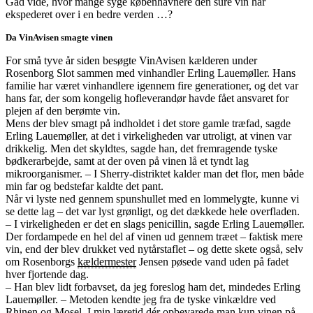
Gad vide, hvor mange syge københavnere den sure vin har
ekspederet over i en bedre verden …?
Da VinAvisen smagte vinen
For små tyve år siden besøgte VinAvisen kælderen under
Rosenborg Slot sammen med vinhandler Erling Lauemøller. Hans
familie har været vinhandlere igennem fire generationer, og det var
hans far, der som kongelig hofleverandør havde fået ansvaret for
plejen af den berømte vin.
Mens der blev smagt på indholdet i det store gamle træfad, sagde
Erling Lauemøller, at det i virkeligheden var utroligt, at vinen var
drikkelig. Men det skyldtes, sagde han, det fremragende tyske
bødkerarbejde, samt at der oven på vinen lå et tyndt lag
mikroorganismer. – I Sherry-distriktet kalder man det flor, men både
min far og bedstefar kaldte det pant.
Når vi lyste ned gennem spunshullet med en lommelygte, kunne vi
se dette lag – det var lyst grønligt, og det dækkede hele overfladen.
– I virkeligheden er det en slags penicillin, sagde Erling Lauemøller.
Der fordampede en hel del af vinen ud gennem træet – faktisk mere
vin, end der blev drukket ved nytårstaflet – og dette skete også, selv
om Rosenborgs
kældermester
Jensen pøsede vand uden på fadet
hver fjortende dag.
– Han blev lidt forbavset, da jeg foreslog ham det, mindedes Erling
Lauemøller. – Metoden kendte jeg fra de tyske vinkældre ved
Rhinen og
Mosel
. I min læretid dér opbevarede man kun vinen på