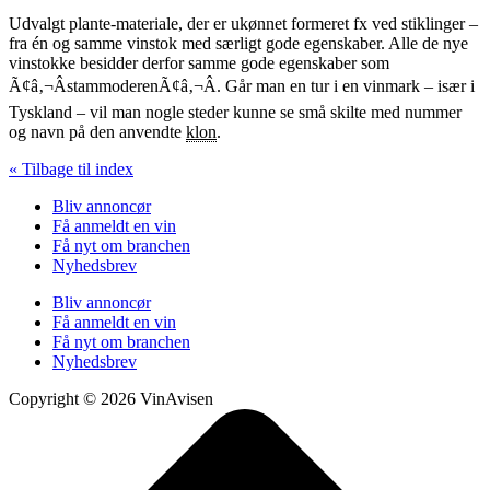
Udvalgt plante-materiale, der er ukønnet formeret fx ved stiklinger –
fra én og samme vinstok med særligt gode egenskaber. Alle de nye
vinstokke besidder derfor samme gode egenskaber som
Ã¢â‚¬ÂstammoderenÃ¢â‚¬Â. Går man en tur i en vinmark – især i
Tyskland – vil man nogle steder kunne se små skilte med nummer
og navn på den anvendte
klon
.
« Tilbage til index
Bliv annoncør
Få anmeldt en vin
Få nyt om branchen
Nyhedsbrev
Bliv annoncør
Få anmeldt en vin
Få nyt om branchen
Nyhedsbrev
Copyright © 2026 VinAvisen