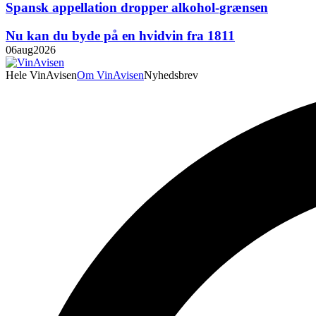
Spansk appellation dropper alkohol-grænsen
Nu kan du byde på en hvidvin fra 1811
06
aug
2026
Hele VinAvisen
Om VinAvisen
Nyhedsbrev