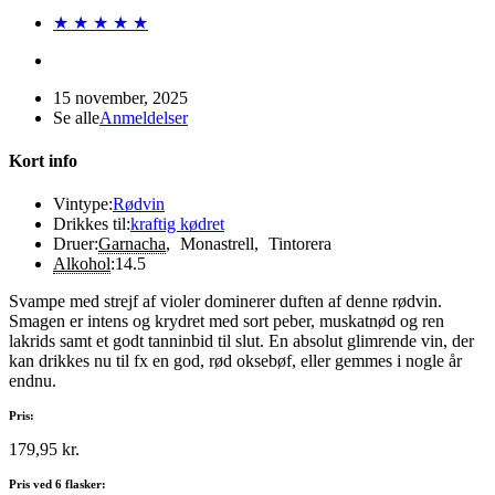
★ ★ ★ ★ ★
15 november, 2025
Se alle
Anmeldelser
Kort info
Vintype:
Rødvin
Drikkes til:
kraftig kødret
Druer:
Garnacha
,
Monastrell
,
Tintorera
Alkohol
:
14.5
Svampe med strejf af violer dominerer duften af denne rødvin.
Smagen er intens og krydret med sort peber, muskatnød og ren
lakrids samt et godt tanninbid til slut. En absolut glimrende vin, der
kan drikkes nu til fx en god, rød oksebøf, eller gemmes i nogle år
endnu.
Pris:
179,95 kr.
Pris ved 6 flasker: