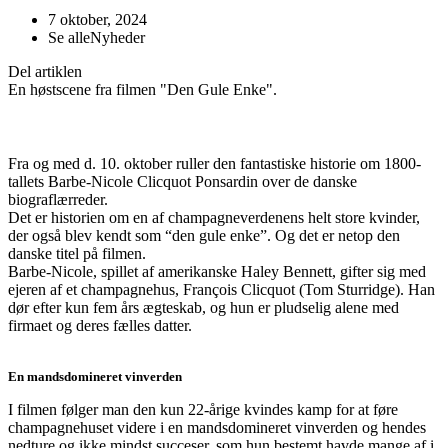
7 oktober, 2024
Se alle
Nyheder
Del artiklen
En høstscene fra filmen "Den Gule Enke".
Fra og med d. 10. oktober ruller den fantastiske historie om 1800-
tallets Barbe-Nicole Clicquot Ponsardin over de danske
biograflærreder.
Det er historien om en af champagneverdenens helt store kvinder,
der også blev kendt som “den gule enke”. Og det er netop den
danske titel på filmen.
Barbe-Nicole, spillet af amerikanske Haley Bennett, gifter sig med
ejeren af et champagnehus, François Clicquot (Tom Sturridge). Han
dør efter kun fem års ægteskab, og hun er pludselig alene med
firmaet og deres fælles datter.
En mandsdomineret vinverden
I filmen følger man den kun 22-årige kvindes kamp for at føre
champagnehuset videre i en mandsdomineret vinverden og hendes
nedture og ikke mindst succeser, som hun bestemt havde mange af i