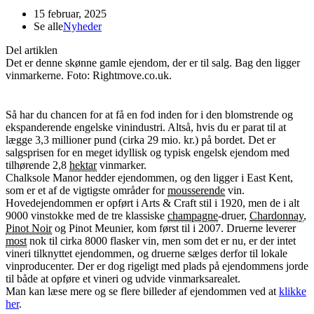
15 februar, 2025
Se alle
Nyheder
Del artiklen
Det er denne skønne gamle ejendom, der er til salg. Bag den ligger
vinmarkerne. Foto: Rightmove.co.uk.
Så har du chancen for at få en fod inden for i den blomstrende og
ekspanderende engelske vinindustri. Altså, hvis du er parat til at
lægge 3,3 millioner pund (cirka 29 mio. kr.) på bordet. Det er
salgsprisen for en meget idyllisk og typisk engelsk ejendom med
tilhørende 2,8
hektar
vinmarker.
Chalksole Manor hedder ejendommen, og den ligger i East Kent,
som er et af de vigtigste områder for
mousserende
vin.
Hovedejendommen er opført i Arts & Craft stil i 1920, men de i alt
9000 vinstokke med de tre klassiske
champagne
-druer,
Chardonnay
,
Pinot Noir
og Pinot Meunier, kom først til i 2007. Druerne leverer
most
nok til cirka 8000 flasker vin, men som det er nu, er der intet
vineri tilknyttet ejendommen, og druerne sælges derfor til lokale
vinproducenter. Der er dog rigeligt med plads på ejendommens jorde
til både at opføre et vineri og udvide vinmarksarealet.
Man kan læse mere og se flere billeder af ejendommen ved at
klikke
her
.