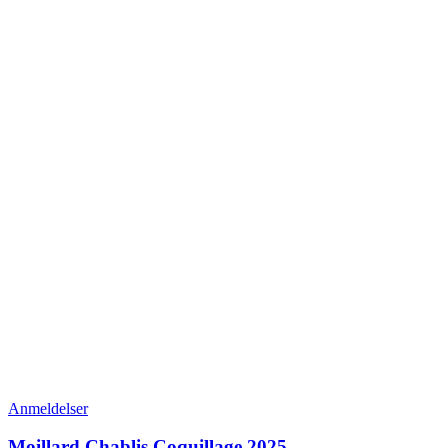
Anmeldelser
Moillard Chablis Coquillage 2025