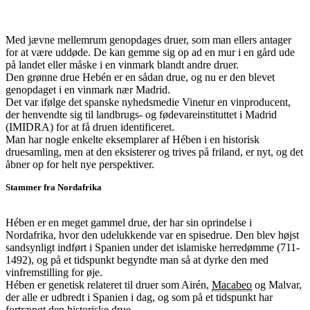
Med jævne mellemrum genopdages druer, som man ellers antager
for at være uddøde. De kan gemme sig op ad en mur i en gård ude
på landet eller måske i en vinmark blandt andre druer.
Den grønne drue Hebén er en sådan drue, og nu er den blevet
genopdaget i en vinmark nær Madrid.
Det var ifølge det spanske nyhedsmedie Vinetur en vinproducent,
der henvendte sig til landbrugs- og fødevareinstituttet i Madrid
(IMIDRA) for at få druen identificeret.
Man har nogle enkelte eksemplarer af Hében i en historisk
druesamling, men at den eksisterer og trives på friland, er nyt, og det
åbner op for helt nye perspektiver.
Stammer fra Nordafrika
Hében er en meget gammel drue, der har sin oprindelse i
Nordafrika, hvor den udelukkende var en spisedrue. Den blev højst
sandsynligt indført i Spanien under det islamiske herredømme (711-
1492), og på et tidspunkt begyndte man så at dyrke den med
vinfremstilling for øje.
Hében er genetisk relateret til druer som Airén,
Macabeo
og Malvar,
der alle er udbredt i Spanien i dag, og som på et tidspunkt har
fortrængt den historiske drue.