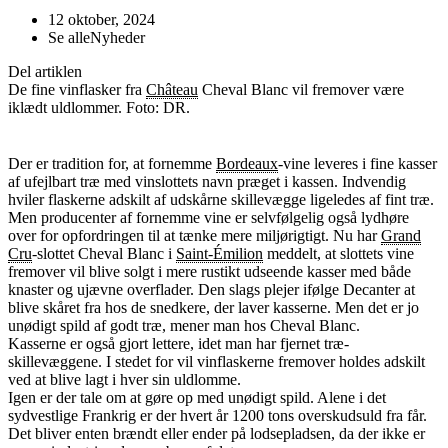
12 oktober, 2024
Se alle
Nyheder
Del artiklen
De fine vinflasker fra
Château
Cheval Blanc vil fremover være
iklædt uldlommer. Foto: DR.
Der er tradition for, at fornemme
Bordeaux
-vine leveres i fine kasser
af ufejlbart træ med vinslottets navn præget i kassen. Indvendig
hviler flaskerne adskilt af udskårne skillevægge ligeledes af fint træ.
Men producenter af fornemme vine er selvfølgelig også lydhøre
over for opfordringen til at tænke mere miljørigtigt. Nu har
Grand
Cru
-slottet Cheval Blanc i
Saint-Émilion
meddelt, at slottets vine
fremover vil blive solgt i mere rustikt udseende kasser med både
knaster og ujævne overflader. Den slags plejer ifølge Decanter at
blive skåret fra hos de snedkere, der laver kasserne. Men det er jo
unødigt spild af godt træ, mener man hos Cheval Blanc.
Kasserne er også gjort lettere, idet man har fjernet træ-
skillevæggene. I stedet for vil vinflaskerne fremover holdes adskilt
ved at blive lagt i hver sin uldlomme.
Igen er der tale om at gøre op med unødigt spild. Alene i det
sydvestlige Frankrig er der hvert år 1200 tons overskudsuld fra får.
Det bliver enten brændt eller ender på lodsepladsen, da der ikke er