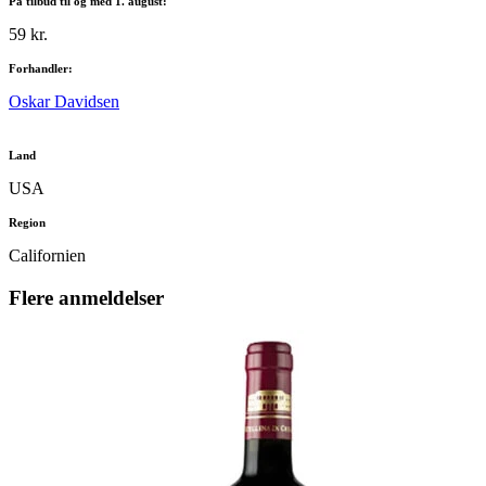
På tilbud til og med 1. august:
59 kr.
Forhandler:
Oskar Davidsen
Land
USA
Region
Californien
Flere anmeldelser