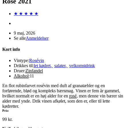
Rosé 2021
★ ★ ★ ★ ★
9 maj, 2026
Se alle
Anmeldelser
Kort info
Vintype:
Rosévin
Drikkes til:
let kødret
,
salater
,
velkomstdrink
Druer:
Zinfandel
Alkohol
:
11
En flot rubinfarvet rosévin med duft af granatæbler og en
forførende, blød og kompleks bærsmag. Vinen er fem år gammel,
hvilket normalt er en høj alder for en
rosé
, men denne vin bærer sin
alder med ynde. Drik vinen afkølet, som den er, eller til lette
kødretter.
Pris:
99 kr.