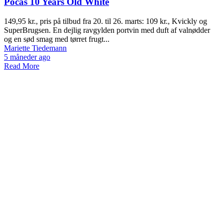
Pocas 10 Years Old White
149,95 kr., pris på tilbud fra 20. til 26. marts: 109 kr., Kvickly og
SuperBrugsen. En dejlig ravgylden portvin med duft af valnødder
og en sød smag med tørret frugt...
Mariette Tiedemann
5 måneder ago
Read More