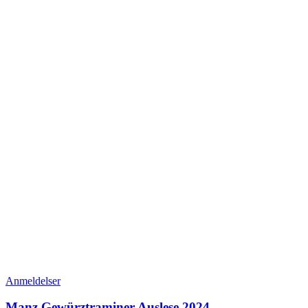
Anmeldelser
Manz Gewürztraminer Auslese 2024