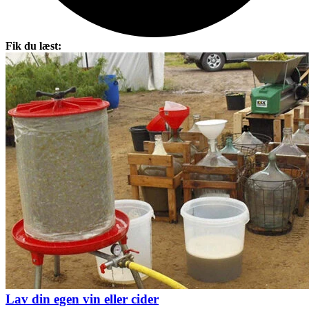
Fik du læst:
Lav din egen vin eller cider