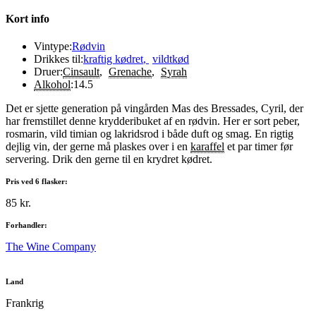
Kort info
Vintype:
Rødvin
Drikkes til:
kraftig kødret
,
vildtkød
Druer:
Cinsault
,
Grenache
,
Syrah
Alkohol
:
14.5
Det er sjette generation på vingården Mas des Bressades, Cyril, der
har fremstillet denne krydderibuket af en rødvin. Her er sort peber,
rosmarin, vild timian og lakridsrod i både duft og smag. En rigtig
dejlig vin, der gerne må plaskes over i en
karaffel
et par timer før
servering. Drik den gerne til en krydret kødret.
Pris ved 6 flasker:
85 kr.
Forhandler:
The Wine Company
Land
Frankrig