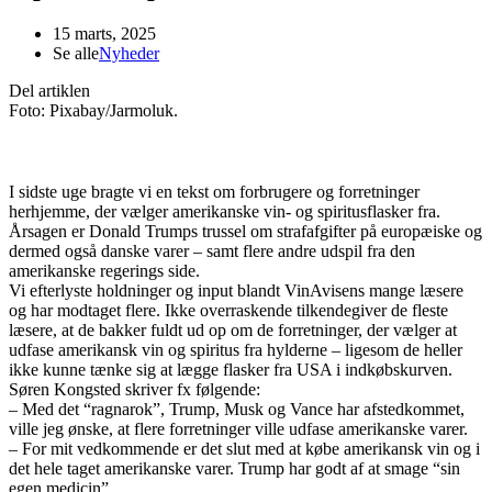
15 marts, 2025
Se alle
Nyheder
Del artiklen
Foto: Pixabay/Jarmoluk.
I sidste uge bragte vi en tekst om forbrugere og forretninger
herhjemme, der vælger amerikanske vin- og spiritusflasker fra.
Årsagen er Donald Trumps trussel om strafafgifter på europæiske og
dermed også danske varer – samt flere andre udspil fra den
amerikanske regerings side.
Vi efterlyste holdninger og input blandt VinAvisens mange læsere
og har modtaget flere. Ikke overraskende tilkendegiver de fleste
læsere, at de bakker fuldt ud op om de forretninger, der vælger at
udfase amerikansk vin og spiritus fra hylderne – ligesom de heller
ikke kunne tænke sig at lægge flasker fra USA i indkøbskurven.
Søren Kongsted skriver fx følgende:
– Med det “ragnarok”, Trump, Musk og Vance har afstedkommet,
ville jeg ønske, at flere forretninger ville udfase amerikanske varer.
– For mit vedkommende er det slut med at købe amerikansk vin og i
det hele taget amerikanske varer. Trump har godt af at smage “sin
egen medicin”.