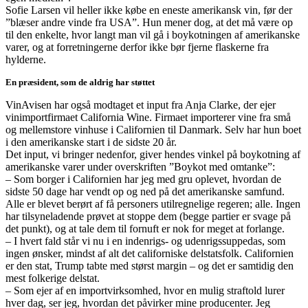
Sofie Larsen vil heller ikke købe en eneste amerikansk vin, før der
”blæser andre vinde fra USA”. Hun mener dog, at det må være op
til den enkelte, hvor langt man vil gå i boykotningen af amerikanske
varer, og at forretningerne derfor ikke bør fjerne flaskerne fra
hylderne.
En præsident, som de aldrig har støttet
VinAvisen har også modtaget et input fra Anja Clarke, der ejer
vinimportfirmaet California Wine. Firmaet importerer vine fra små
og mellemstore vinhuse i Californien til Danmark. Selv har hun boet
i den amerikanske start i de sidste 20 år.
Det input, vi bringer nedenfor, giver hendes vinkel på boykotning af
amerikanske varer under overskriften ”Boykot med omtanke”:
– Som borger i Californien har jeg med gru oplevet, hvordan de
sidste 50 dage har vendt op og ned på det amerikanske samfund.
Alle er blevet berørt af få personers utilregnelige regeren; alle. Ingen
har tilsyneladende prøvet at stoppe dem (begge partier er svage på
det punkt), og at tale dem til fornuft er nok for meget at forlange.
– I hvert fald står vi nu i en indenrigs- og udenrigssuppedas, som
ingen ønsker, mindst af alt det californiske delstatsfolk. Californien
er den stat, Trump tabte med størst margin – og det er samtidig den
mest folkerige delstat.
– Som ejer af en importvirksomhed, hvor en mulig straftold lurer
hver dag, ser jeg, hvordan det påvirker mine producenter. Jeg