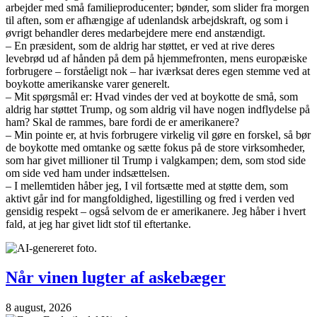
arbejder med små familieproducenter; bønder, som slider fra morgen
til aften, som er afhængige af udenlandsk arbejdskraft, og som i
øvrigt behandler deres medarbejdere mere end anstændigt.
– En præsident, som de aldrig har støttet, er ved at rive deres
levebrød ud af hånden på dem på hjemmefronten, mens europæiske
forbrugere – forståeligt nok – har iværksat deres egen stemme ved at
boykotte amerikanske varer generelt.
– Mit spørgsmål er: Hvad vindes der ved at boykotte de små, som
aldrig har støttet Trump, og som aldrig vil have nogen indflydelse på
ham? Skal de rammes, bare fordi de er amerikanere?
– Min pointe er, at hvis forbrugere virkelig vil gøre en forskel, så bør
de boykotte med omtanke og sætte fokus på de store virksomheder,
som har givet millioner til Trump i valgkampen; dem, som stod side
om side ved ham under indsættelsen.
– I mellemtiden håber jeg, I vil fortsætte med at støtte dem, som
aktivt går ind for mangfoldighed, ligestilling og fred i verden ved
gensidig respekt – også selvom de er amerikanere. Jeg håber i hvert
fald, at jeg har givet lidt stof til eftertanke.
Når vinen lugter af askebæger
8 august, 2026