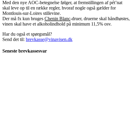
Med den nye AOC-betegnelse følger, at fremstillingen af pét’nat
skal leve op til en række regler, hvoraf nogle også gælder for
Montlouis-sur-Loires stillevine.
Der må fx kun bruges
Chenin Blanc
-druer, druerne skal håndhøstes,
vinen skal have et alkoholindhold på minimum 11,5% osv.
Har du også et spørgsmål?
Send det til:
brevkasse@vinavisen.dk
Seneste brevkassesvar