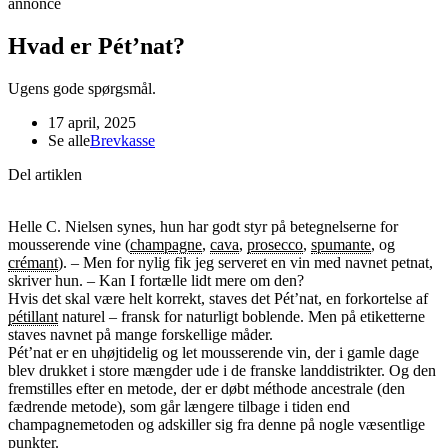
annonce
Hvad er Pét’nat?
Ugens gode spørgsmål.
17 april, 2025
Se alle
Brevkasse
Del artiklen
Helle C. Nielsen synes, hun har godt styr på betegnelserne for
mousserende vine (
champagne
,
cava
,
prosecco
,
spumante
, og
crémant
). – Men for nylig fik jeg serveret en vin med navnet petnat,
skriver hun. – Kan I fortælle lidt mere om den?
Hvis det skal være helt korrekt, staves det Pét’nat, en forkortelse af
pétillant
naturel – fransk for naturligt boblende. Men på etiketterne
staves navnet på mange forskellige måder.
Pét’nat er en uhøjtidelig og let mousserende vin, der i gamle dage
blev drukket i store mængder ude i de franske landdistrikter. Og den
fremstilles efter en metode, der er døbt méthode ancestrale (den
fædrende metode), som går længere tilbage i tiden end
champagnemetoden og adskiller sig fra denne på nogle væsentlige
punkter.