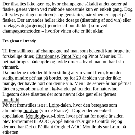
Der tilsættes ikke gær, og hvor champagne såkaldt andengærer på
flaske, gæres vinen ved méthode ancestrale kun en enkelt gang. Dog
afbrydes gæringen undervejs og genstartes, når vinen er tappet på
flasker. Der anvendes heller ikke dosage (tilsætning af sød vin) eller
foretages degorgering (fjernelse af bundfaldet) som ved
champagnemetoden – hvorfor vinen ofte er lidt uklar.
Fra glemt til trendy
Til fremstillingen af champagne må man som bekendt kun bruge tre
forskellige druer,
Chardonnay
,
Pinot Noir
og Pinot Meunier. Til
pét’nat bruges både røde og hvide druer – hvad man nu har i sin
vinmark.
Da moderne metoder til fremstilling af vin vandt frem, kom der
stadig mindre pét’nat på bordet, og for 20 år siden var der ikke
mange, der havde hørt om denne vin. Men i de senere år har pét’nat
fået en genopblomstring i kølvandet på trenden for naturvine.
Ligesom disse tilsættes der som nævnt ikke gær eller fjernes
bundfald
.
Pét’nat fremstilles især i
Loire
-dalen, hvor den betegnes som
almindelig
bordvin
(vin de France). Dog er der en enkelt
appellation,
Montlouis
-sur-Loire, hvor pét’nat for nogle år siden
blev forfremmet til AOC (Appéllation d’Origine Contrôllée) og
dermed har fået et Pétillant Originel AOC Montlouis sur Loire på
etiketten.