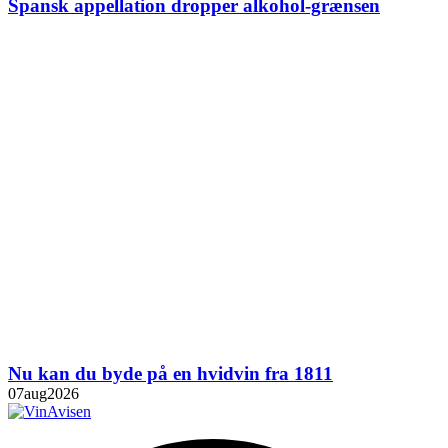
Spansk appellation dropper alkohol-grænsen
Nu kan du byde på en hvidvin fra 1811
07
aug
2026