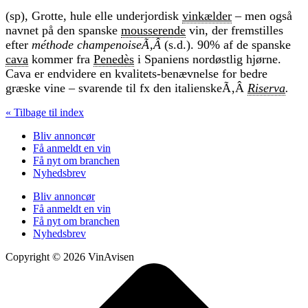
(sp), Grotte, hule elle underjordisk
vinkælder
– men også
navnet på den spanske
mousserende
vin, der fremstilles
efter
méthode champenoiseÃ‚Â
(s.d.). 90% af de spanske
cava
kommer fra
Penedès
i Spaniens nordøstlig hjørne.
Cava er endvidere en kvalitets-benævnelse for bedre
græske vine – svarende til fx den italienskeÃ‚Â
Riserva
.
« Tilbage til index
Bliv annoncør
Få anmeldt en vin
Få nyt om branchen
Nyhedsbrev
Bliv annoncør
Få anmeldt en vin
Få nyt om branchen
Nyhedsbrev
Copyright © 2026 VinAvisen