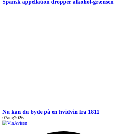
Spansk appellation dropper alkohol-grænsen
Nu kan du byde på en hvidvin fra 1811
07
aug
2026