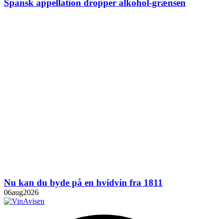
Spansk appellation dropper alkohol-grænsen
Nu kan du byde på en hvidvin fra 1811
06
aug
2026