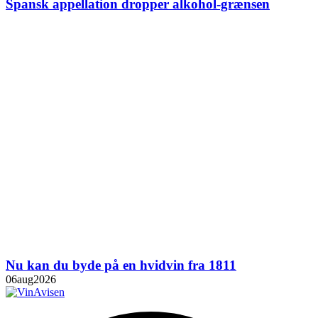
Spansk appellation dropper alkohol-grænsen
Nu kan du byde på en hvidvin fra 1811
06
aug
2026