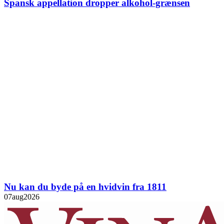
Spansk appellation dropper alkohol-grænsen
Nu kan du byde på en hvidvin fra 1811
07
aug
2026