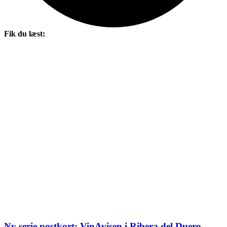
Fik du læst:
Ny serie postkort: VinAvisen i Ribera del Duero