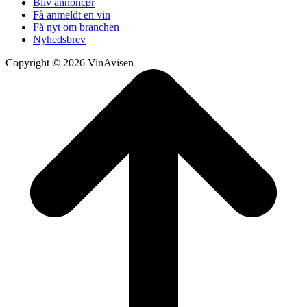
Bliv annoncør
Få anmeldt en vin
Få nyt om branchen
Nyhedsbrev
Copyright © 2026 VinAvisen