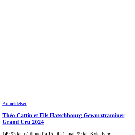
Anmeldelser
Théo Cattin et Fils Hatschbourg Gewurztraminer
Grand Cru 2024
149,95 kr., på tilbud fra 15. til 21. maj: 99 kr., Kvickly og