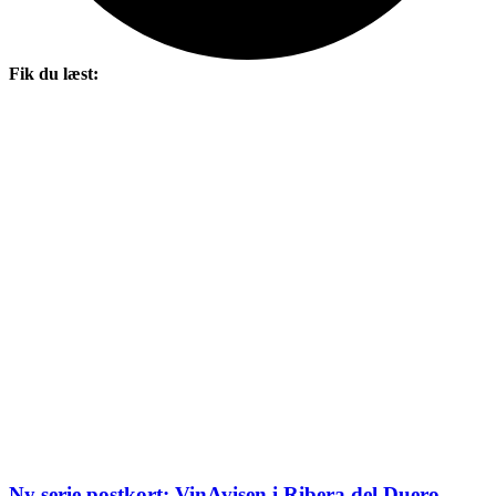
Fik du læst:
Ny serie postkort: VinAvisen i Ribera del Duero