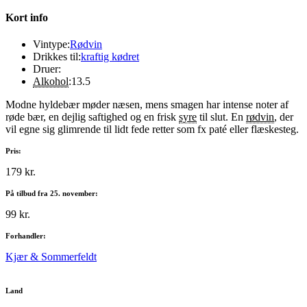
Kort info
Vintype:
Rødvin
Drikkes til:
kraftig kødret
Druer:
Alkohol
:
13.5
Modne hyldebær møder næsen, mens smagen har intense noter af
røde bær, en dejlig saftighed og en frisk
syre
til slut. En
rødvin
, der
vil egne sig glimrende til lidt fede retter som fx paté eller flæskesteg.
Pris:
179 kr.
På tilbud fra 25. november:
99 kr.
Forhandler:
Kjær & Sommerfeldt
Land