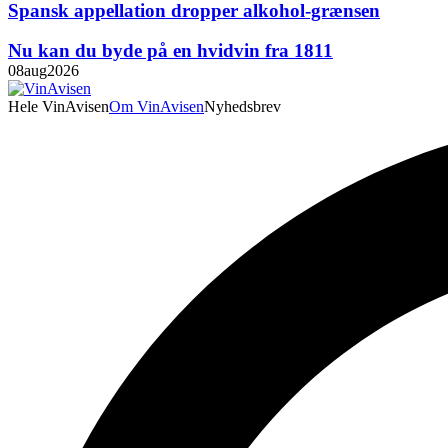
Spansk appellation dropper alkohol-grænsen
Nu kan du byde på en hvidvin fra 1811
08
aug
2026
Hele VinAvisen
Om VinAvisen
Nyhedsbrev