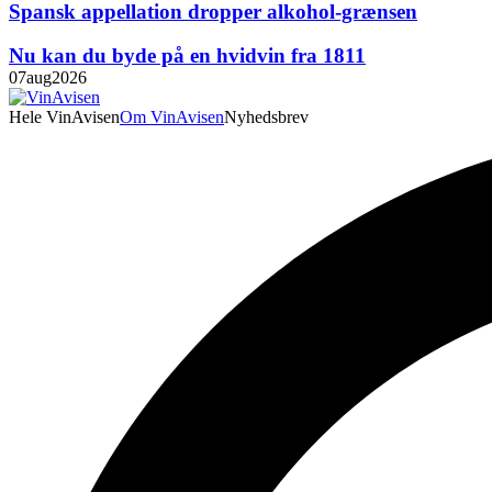
Spansk appellation dropper alkohol-grænsen
Nu kan du byde på en hvidvin fra 1811
07
aug
2026
Hele VinAvisen
Om VinAvisen
Nyhedsbrev