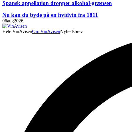
Spansk appellation dropper alkohol-grænsen
Nu kan du byde på en hvidvin fra 1811
06
aug
2026
Hele VinAvisen
Om VinAvisen
Nyhedsbrev