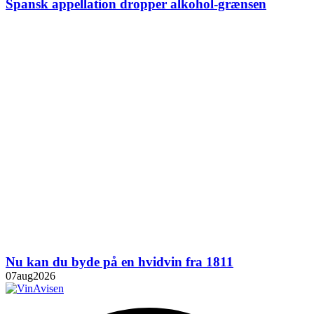
Spansk appellation dropper alkohol-grænsen
Nu kan du byde på en hvidvin fra 1811
07
aug
2026