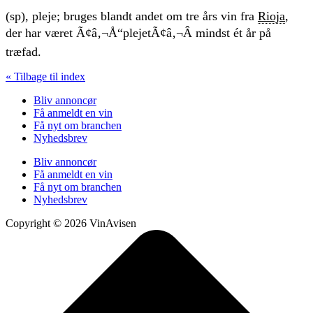
(sp), pleje; bruges blandt andet om tre års vin fra
Rioja
,
der har været Ã¢â‚¬Å“plejetÃ¢â‚¬Â mindst ét år på
træfad.
« Tilbage til index
Bliv annoncør
Få anmeldt en vin
Få nyt om branchen
Nyhedsbrev
Bliv annoncør
Få anmeldt en vin
Få nyt om branchen
Nyhedsbrev
Copyright © 2026 VinAvisen