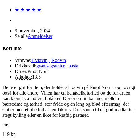
★ ★ ★ ★ ★
9 november, 2024
Se alle
Anmeldelser
Kort info
Vintype:
Hvidvin
,
Rødvin
Drikkes til:
grøntsagsretter
,
pasta
Druer:
Pinot Noir
Alkohol
:
13.5
Dette er guf for dem, der holder af rødvin på Pinot Noir – og i øvrigt
også for alle andre. Vinen har en behagelig tørhed og de for druen
karakteristiske noter af blåbær. Der er en fin balance mellem
bærsødme og tørhed, stor fylde og en lang og blød
eftersmag
, der
slutter med et lille bid af ren lakrids. Drik vinen til en god madtærte,
stegt kylling eller en ikke for kraftig pastaret.
Pris:
119 kr.