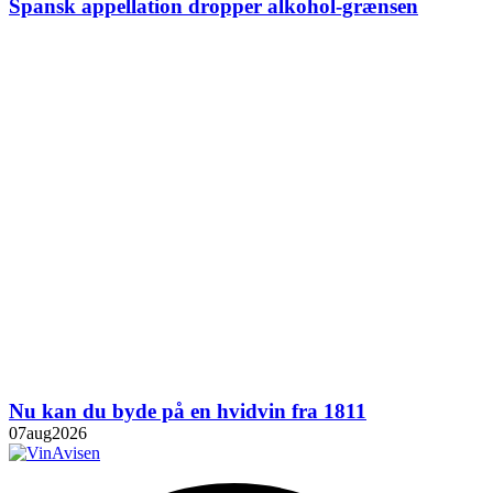
Spansk appellation dropper alkohol-grænsen
Nu kan du byde på en hvidvin fra 1811
07
aug
2026