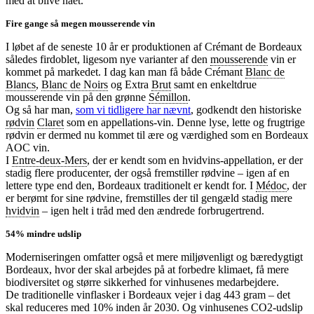
med at blive nået.
Fire gange så megen mousserende vin
I løbet af de seneste 10 år er produktionen af Crémant de Bordeaux
således firdoblet, ligesom nye varianter af den
mousserende
vin er
kommet på markedet. I dag kan man få både Crémant
Blanc de
Blancs
,
Blanc de Noirs
og Extra
Brut
samt en enkeltdrue
mousserende vin på den grønne
Sémillon
.
Og så har man,
som vi tidligere har nævnt
, godkendt den historiske
rødvin
Claret
som en appellations-vin. Denne lyse, lette og frugtrige
rødvin er dermed nu kommet til ære og værdighed som en Bordeaux
AOC vin.
I
Entre-deux-Mers
, der er kendt som en hvidvins-appellation, er der
stadig flere producenter, der også fremstiller rødvine – igen af en
lettere type end den, Bordeaux traditionelt er kendt for. I
Médoc
, der
er berømt for sine rødvine, fremstilles der til gengæld stadig mere
hvidvin
– igen helt i tråd med den ændrede forbrugertrend.
54% mindre udslip
Moderniseringen omfatter også et mere miljøvenligt og bæredygtigt
Bordeaux, hvor der skal arbejdes på at forbedre klimaet, få mere
biodiversitet og større sikkerhed for vinhusenes medarbejdere.
De traditionelle vinflasker i Bordeaux vejer i dag 443 gram – det
skal reduceres med 10% inden år 2030. Og vinhusenes CO2-udslip