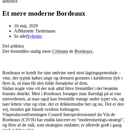
annonce
Et mere moderne Bordeaux
16 maj, 2026
Af
Mariette Tiedemann
Se alle
Nyheder
Del artiklen
Der fremstilles stadig mere
Crémant
de
Bordeaux
.
Bordeaux er kendt for sine rødvine med stort lagringspotentiale –
vine, der typisk købes unge og dernæst gemmes i kælderens dyb i
flere år, så man får den fulde fornøjelse af dem.
Sådan nogle vine vil der nok altid blive fremstillet i det berømte
franske distrikt. Men i Bordeaux forsøger man ihærdigt på at vise
omverdenen, at man også kan fremstille mange andre typer vin, og
især lettere vine og vine, der er drikkemodne her og nu. Det er den
vej, trenden går blandt verdens forbrugere.
Vinproducentforeningen Conseil Interprofessionnel du Vin de
Bordeaux (CIVB) har endda lanceret en “moderniserings-strategi”,
og flere af de mål, som strategien omfatter, er allerede godt i gang