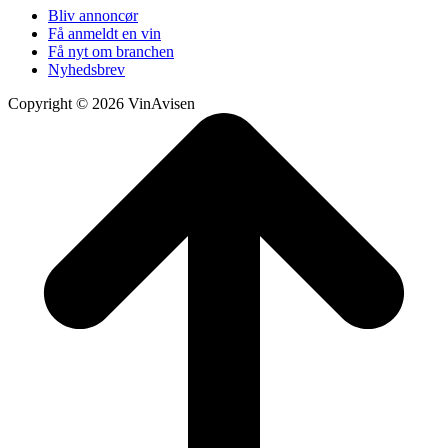
Bliv annoncør
Få anmeldt en vin
Få nyt om branchen
Nyhedsbrev
Copyright © 2026 VinAvisen