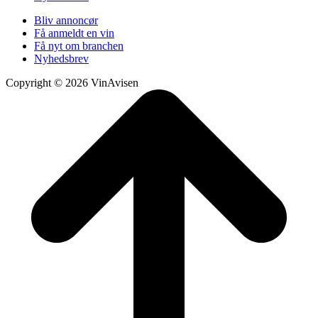
Bliv annoncør
Få anmeldt en vin
Få nyt om branchen
Nyhedsbrev
Copyright © 2026 VinAvisen