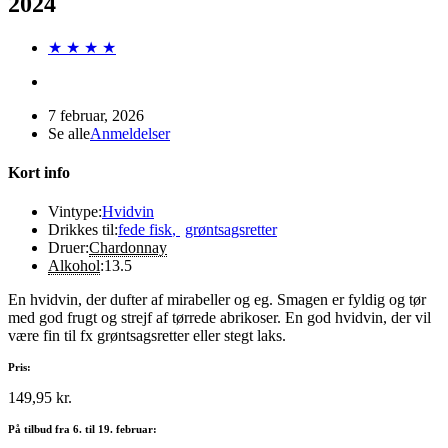
2024
★ ★ ★ ★
7 februar, 2026
Se alle
Anmeldelser
Kort info
Vintype:
Hvidvin
Drikkes til:
fede fisk
,
grøntsagsretter
Druer:
Chardonnay
Alkohol
:
13.5
En hvidvin, der dufter af mirabeller og eg. Smagen er fyldig og tør
med god frugt og strejf af tørrede abrikoser. En god hvidvin, der vil
være fin til fx grøntsagsretter eller stegt laks.
Pris:
149,95 kr.
På tilbud fra 6. til 19. februar: