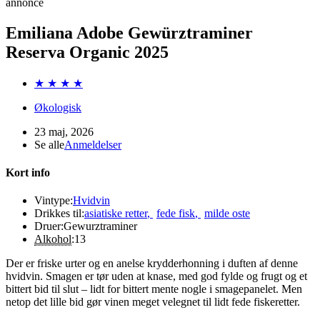
annonce
Emiliana Adobe Gewürztraminer
Reserva Organic 2025
★ ★ ★ ★
Økologisk
23 maj, 2026
Se alle
Anmeldelser
Kort info
Vintype:
Hvidvin
Drikkes til:
asiatiske retter
,
fede fisk
,
milde oste
Druer:
Gewurztraminer
Alkohol
:
13
Der er friske urter og en anelse krydderhonning i duften af denne
hvidvin. Smagen er tør uden at knase, med god fylde og frugt og et
bittert bid til slut – lidt for bittert mente nogle i smagepanelet. Men
netop det lille bid gør vinen meget velegnet til lidt fede fiskeretter.