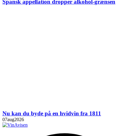
Spansk appellation dropper alkohol-grænsen
Nu kan du byde på en hvidvin fra 1811
07
aug
2026