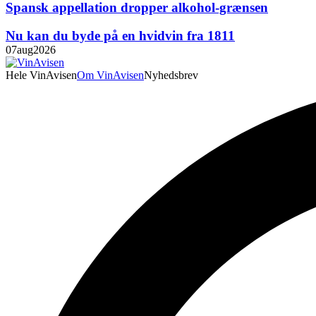
Spansk appellation dropper alkohol-grænsen
Nu kan du byde på en hvidvin fra 1811
07
aug
2026
Hele VinAvisen
Om VinAvisen
Nyhedsbrev