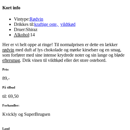
Kort info
Vintype:
Rødvin
Drikkes til:
kraftige oste
,
vildtkød
Druer:
Shiraz
Alkohol
:
14
Her er vi helt oppe at ringe! Til normalprisen er dette en lækker
rødvin
med duft af lys chokolade og mørke kirsebær og en smag,
som forfører med sine intense krydrede noter og sin lange og bløde
eftersmag
. Drik vinen til vildtkød eller det store ostebord.
Pris:
89,-
På tilbud
til: 69,50
Forhandler:
Kvickly og SuperBrugsen
Land