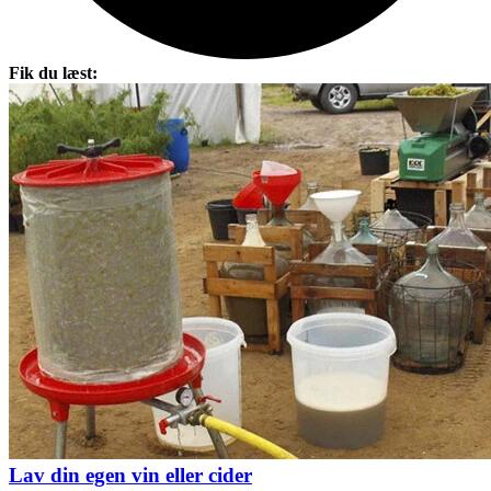
Fik du læst:
Lav din egen vin eller cider