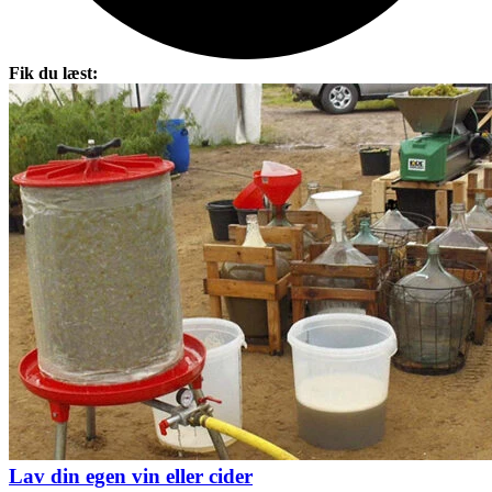
Fik du læst:
Lav din egen vin eller cider