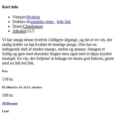
Kort info
Vintype:
Hvidvin
Drikkes til:
asiatiske retter
,
fede fisk
Druer:
Chardonnay
Alkohol
:
13.5
Vi har smagt denne hvidvin i tidligere årgange, og det er en vin, der
stadig holder en høj kvalitet til rimelige penge. Den har en
indtagende duft af moden mango, melon og ananas. Smagen er
fyldig og igen med eksotiske frugter men også med et tilpas krydret
modspil. En vin, der fortjener at ledsage en ekstra god fiskeret, gerne
med en lidt fed fisk.
Pris:
139 kr.
På tilbud fra 16. til 22. oktober:
109 kr.
365Discount
Land