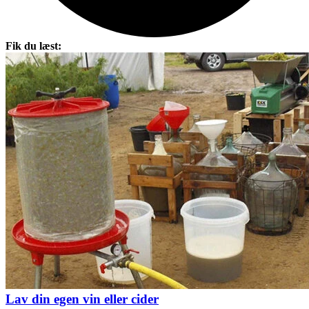
Fik du læst:
Lav din egen vin eller cider