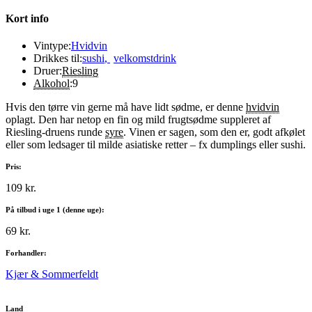
Kort info
Vintype:
Hvidvin
Drikkes til:
sushi
,
velkomstdrink
Druer:
Riesling
Alkohol
:
9
Hvis den tørre vin gerne må have lidt sødme, er denne
hvidvin
oplagt. Den har netop en fin og mild frugtsødme suppleret af
Riesling-druens runde
syre
. Vinen er sagen, som den er, godt afkølet
eller som ledsager til milde asiatiske retter – fx dumplings eller sushi.
Pris:
109 kr.
På tilbud i uge 1 (denne uge):
69 kr.
Forhandler:
Kjær & Sommerfeldt
Land