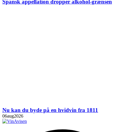
Spansk appellation dropper alkohol-grænsen
Nu kan du byde på en hvidvin fra 1811
06
aug
2026