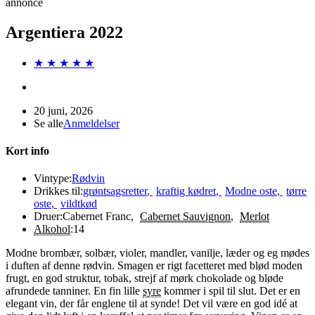
annonce
Argentiera 2022
★ ★ ★ ★ ★
20 juni, 2026
Se alle
Anmeldelser
Kort info
Vintype:
Rødvin
Drikkes til:
grøntsagsretter
,
kraftig kødret
,
Modne oste
,
tørre
oste
,
vildtkød
Druer:
Cabernet Franc
,
Cabernet Sauvignon
,
Merlot
Alkohol
:
14
Modne brombær, solbær, violer, mandler, vanilje, læder og eg mødes
i duften af denne rødvin. Smagen er rigt facetteret med blød moden
frugt, en god struktur, tobak, strejf af mørk chokolade og bløde
afrundede tanniner. En fin lille
syre
kommer i spil til slut. Det er en
elegant vin, der får englene til at synde! Det vil være en god idé at