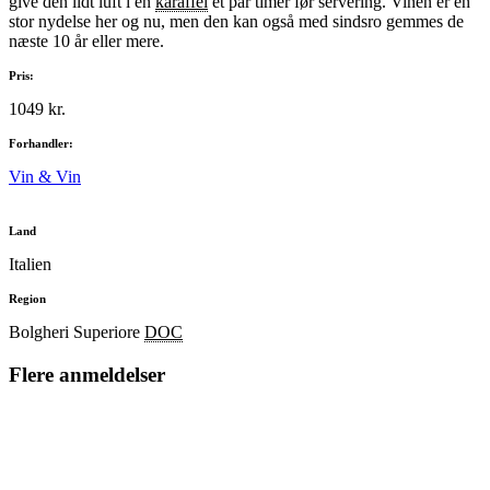
give den lidt luft i en
karaffel
et par timer før servering. Vinen er en
stor nydelse her og nu, men den kan også med sindsro gemmes de
næste 10 år eller mere.
Pris:
1049 kr.
Forhandler:
Vin & Vin
Land
Italien
Region
Bolgheri Superiore
DOC
Flere anmeldelser