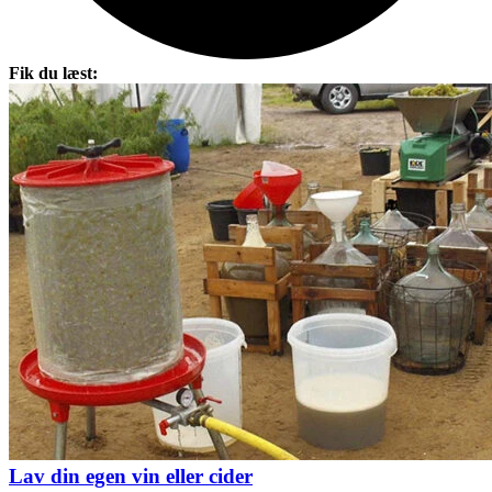
Fik du læst:
Lav din egen vin eller cider