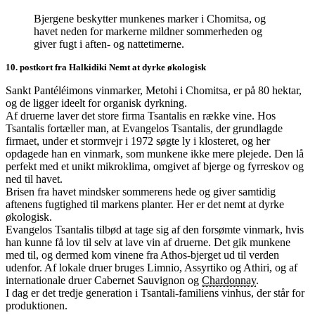
Bjergene beskytter munkenes marker i Chomitsa, og
havet neden for markerne mildner sommerheden og
giver fugt i aften- og nattetimerne.
10. postkort fra Halkidiki Nemt at dyrke økologisk
Sankt Pantéléimons vinmarker, Metohi i Chomitsa, er på 80 hektar,
og de ligger ideelt for organisk dyrkning.
Af druerne laver det store firma Tsantalis en række vine. Hos
Tsantalis fortæller man, at Evangelos Tsantalis, der grundlagde
firmaet, under et stormvejr i 1972 søgte ly i klosteret, og her
opdagede han en vinmark, som munkene ikke mere plejede. Den lå
perfekt med et unikt mikroklima, omgivet af bjerge og fyrreskov og
ned til havet.
Brisen fra havet mindsker sommerens hede og giver samtidig
aftenens fugtighed til markens planter. Her er det nemt at dyrke
økologisk.
Evangelos Tsantalis tilbød at tage sig af den forsømte vinmark, hvis
han kunne få lov til selv at lave vin af druerne. Det gik munkene
med til, og dermed kom vinene fra Athos-bjerget ud til verden
udenfor. Af lokale druer bruges Limnio, Assyrtiko og Athiri, og af
internationale druer Cabernet Sauvignon og
Chardonnay
.
I dag er det tredje generation i Tsantali-familiens vinhus, der står for
produktionen.