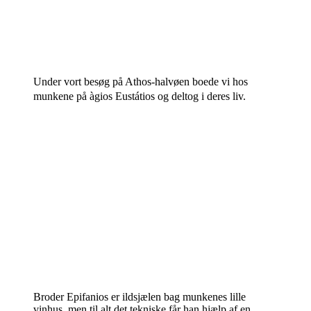
Under vort besøg på Athos-halvøen boede vi hos
munkene på àgios Eustátios og deltog i deres liv.
Broder Epifanios er ildsjælen bag munkenes lille
vinhus, men til alt det tekniske får han hjælp af en