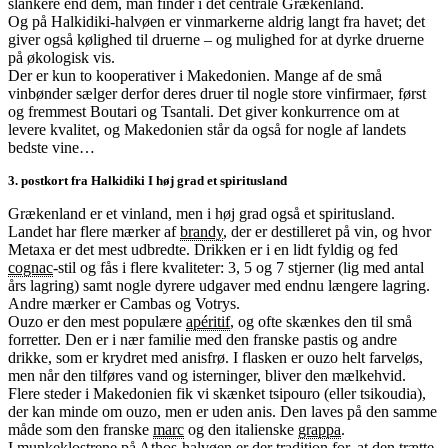
slankere end dem, man finder i det centrale Grækenland.
Og på Halkidiki-halvøen er vinmarkerne aldrig langt fra havet; det
giver også kølighed til druerne – og mulighed for at dyrke druerne
på økologisk vis.
Der er kun to kooperativer i Makedonien. Mange af de små
vinbønder sælger derfor deres druer til nogle store vinfirmaer, først
og fremmest Boutari og Tsantali. Det giver konkurrence om at
levere kvalitet, og Makedonien står da også for nogle af landets
bedste vine…
3. postkort fra Halkidiki I høj grad et spiritusland
Grækenland er et vinland, men i høj grad også et spiritusland.
Landet har flere mærker af
brandy
, der er destilleret på vin, og hvor
Metaxa er det mest udbredte. Drikken er i en lidt fyldig og fed
cognac
-stil og fås i flere kvaliteter: 3, 5 og 7 stjerner (lig med antal
års lagring) samt nogle dyrere udgaver med endnu længere lagring.
Andre mærker er Cambas og Votrys.
Ouzo er den mest populære
apéritif
, og ofte skænkes den til små
forretter. Den er i nær familie med den franske pastis og andre
drikke, som er krydret med anisfrø. I flasken er ouzo helt farveløs,
men når den tilføres vand og isterninger, bliver den mælkehvid.
Flere steder i Makedonien fik vi skænket tsipouro (eller tsikoudia),
der kan minde om ouzo, men er uden anis. Den laves på den samme
måde som den franske
marc
og den italienske
grappa
.
I munkeklostrene på Athos-halvøen er der tradition for, at den trætte