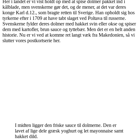
Her i landet er vi vist holdt op med at spise dolmer pakket ind i
kålblade, men svenskerne gør det, og de mener, at det var deres
konge Karl d.12., som bragte retten til Sverige. Han opholdt sig hos
tyrkerne efter i 1709 at have tabt slaget ved Poltava til russerne.
Svenskerne fylder deres dolmer med hakket svin eller okse og spiser
dem med kartofler, brun sauce og tyttebær. Men det er en helt anden
historie. Nu er vi ved at komme ret langt væk fra Makedonien, så vi
slutter vores postkortserie her.
I midten ligger den friske sauce til dolmerne. Den er
lavet af lige dele græsk yoghurt og let mayonnaise samt
hakket dild.