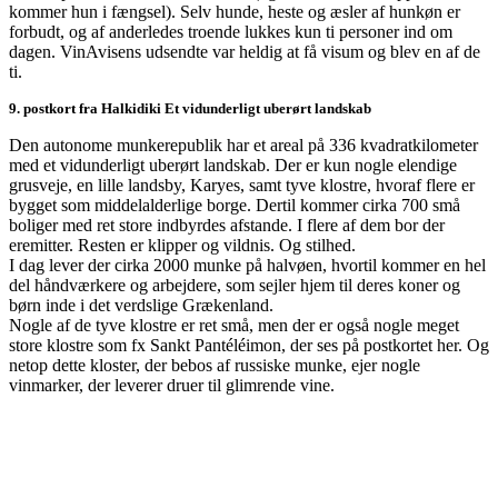
kommer hun i fængsel). Selv hunde, heste og æsler af hunkøn er
forbudt, og af anderledes troende lukkes kun ti personer ind om
dagen. VinAvisens udsendte var heldig at få visum og blev en af de
ti.
9. postkort fra Halkidiki Et vidunderligt uberørt landskab
Den autonome munkerepublik har et areal på 336 kvadratkilometer
med et vidunderligt uberørt landskab. Der er kun nogle elendige
grusveje, en lille landsby, Karyes, samt tyve klostre, hvoraf flere er
bygget som middelalderlige borge. Dertil kommer cirka 700 små
boliger med ret store indbyrdes afstande. I flere af dem bor der
eremitter. Resten er klipper og vildnis. Og stilhed.
I dag lever der cirka 2000 munke på halvøen, hvortil kommer en hel
del håndværkere og arbejdere, som sejler hjem til deres koner og
børn inde i det verdslige Grækenland.
Nogle af de tyve klostre er ret små, men der er også nogle meget
store klostre som fx Sankt Pantéléimon, der ses på postkortet her. Og
netop dette kloster, der bebos af russiske munke, ejer nogle
vinmarker, der leverer druer til glimrende vine.