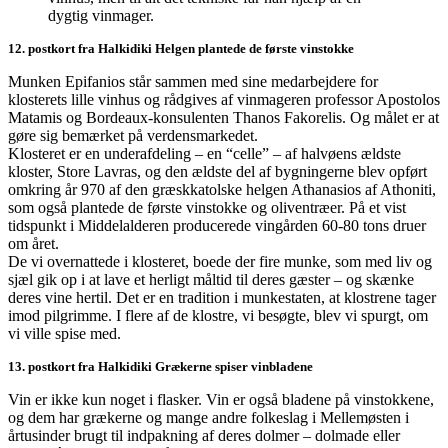
dygtig vinmager.
12. postkort fra Halkidiki Helgen plantede de første vinstokke
Munken Epifanios står sammen med sine medarbejdere for
klosterets lille vinhus og rådgives af vinmageren professor Apostolos
Matamis og Bordeaux-konsulenten Thanos Fakorelis. Og målet er at
gøre sig bemærket på verdensmarkedet.
Klosteret er en underafdeling – en “celle” – af halvøens ældste
kloster, Store Lavras, og den ældste del af bygningerne blev opført
omkring år 970 af den græskkatolske helgen Athanasios af Athoniti,
som også plantede de første vinstokke og oliventræer. På et vist
tidspunkt i Middelalderen producerede vingården 60-80 tons druer
om året.
De vi overnattede i klosteret, boede der fire munke, som med liv og
sjæl gik op i at lave et herligt måltid til deres gæster – og skænke
deres vine hertil. Det er en tradition i munkestaten, at klostrene tager
imod pilgrimme. I flere af de klostre, vi besøgte, blev vi spurgt, om
vi ville spise med.
13. postkort fra Halkidiki Grækerne spiser vinbladene
Vin er ikke kun noget i flasker. Vin er også bladene på vinstokkene,
og dem har grækerne og mange andre folkeslag i Mellemøsten i
årtusinder brugt til indpakning af deres dolmer – dolmade eller