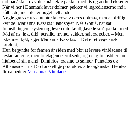
dolmadákia – dvs. de små lækre pakker med ris og andre lækkerier.
Når vi her i Danmark laver dolmer, pakker vi ingredienserne ind i
kålblade, men det er noget helt andet.
Nogle græske restauranter laver selv deres dolmas, men en driftig
kvinde, Marianna Kazakis i landsbyen Néa Goniá, har sat
fremstillingen i system og leverer de færdiglavede små pakker med
fyld af ris, løg, dild, persille, mynte, sukker, salt og peber. – Men
ikke med kød, siger Marianna Kazakis. – Det er et vegetarisk
produkt,.
Hun begyndte for femten år siden med blot at levere vinbladene til
restauranterne, men foretagendet voksede, og i dag fremstiller hun –
hjulpet af sin mand, Dimitrios, og sine to sønner, Pangalos og
Athanasios – i alt 55 forskellige produkter, alle organiske. Hendes
firma hedder
Mariannas Vinblade
.