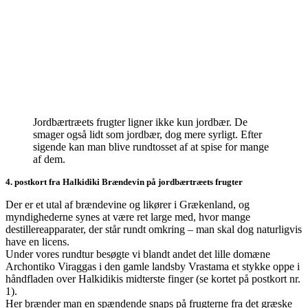
Jordbærtræets frugter ligner ikke kun jordbær. De
smager også lidt som jordbær, dog mere syrligt. Efter
sigende kan man blive rundtosset af at spise for mange
af dem.
4. postkort fra Halkidiki Brændevin på jordbærtræets frugter
Der er et utal af brændevine og likører i Grækenland, og
myndighederne synes at være ret large med, hvor mange
destillereapparater, der står rundt omkring – man skal dog naturligvis
have en licens.
Under vores rundtur besøgte vi blandt andet det lille domæne
Archontiko Viraggas i den gamle landsby Vrastama et stykke oppe i
håndfladen over Halkidikis midterste finger (se kortet på postkort nr.
1).
Her brænder man en spændende snaps på frugterne fra det græske