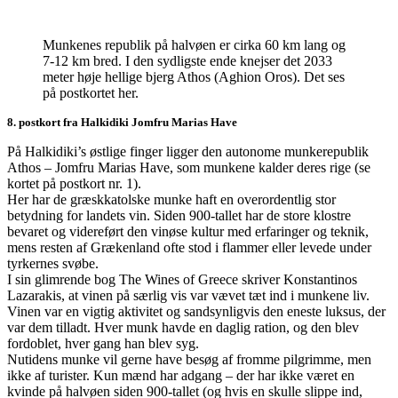
Munkenes republik på halvøen er cirka 60 km lang og
7-12 km bred. I den sydligste ende knejser det 2033
meter høje hellige bjerg Athos (Aghion Oros). Det ses
på postkortet her.
8. postkort fra Halkidiki Jomfru Marias Have
På Halkidiki’s østlige finger ligger den autonome munkerepublik
Athos – Jomfru Marias Have, som munkene kalder deres rige (se
kortet på postkort nr. 1).
Her har de græskkatolske munke haft en overordentlig stor
betydning for landets vin. Siden 900-tallet har de store klostre
bevaret og videreført den vinøse kultur med erfaringer og teknik,
mens resten af Grækenland ofte stod i flammer eller levede under
tyrkernes svøbe.
I sin glimrende bog The Wines of Greece skriver Konstantinos
Lazarakis, at vinen på særlig vis var vævet tæt ind i munkene liv.
Vinen var en vigtig aktivitet og sandsynligvis den eneste luksus, der
var dem tilladt. Hver munk havde en daglig ration, og den blev
fordoblet, hver gang han blev syg.
Nutidens munke vil gerne have besøg af fromme pilgrimme, men
ikke af turister. Kun mænd har adgang – der har ikke været en
kvinde på halvøen siden 900-tallet (og hvis en skulle slippe ind,