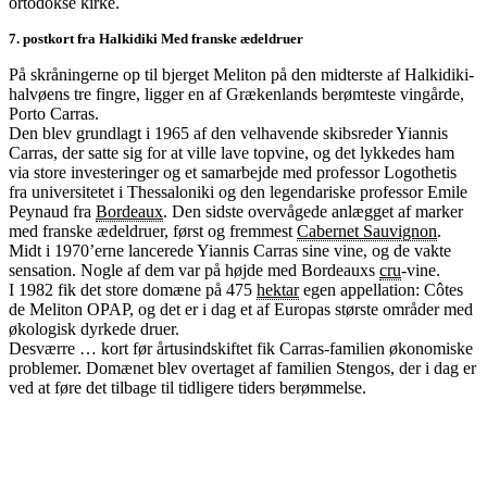
ortodokse kirke.
7. postkort fra Halkidiki Med franske ædeldruer
På skråningerne op til bjerget Meliton på den midterste af Halkidiki-
halvøens tre fingre, ligger en af Grækenlands berømteste vingårde,
Porto Carras.
Den blev grundlagt i 1965 af den velhavende skibsreder Yiannis
Carras, der satte sig for at ville lave topvine, og det lykkedes ham
via store investeringer og et samarbejde med professor Logothetis
fra universitetet i Thessaloniki og den legendariske professor Emile
Peynaud fra
Bordeaux
. Den sidste overvågede anlægget af marker
med franske ædeldruer, først og fremmest
Cabernet Sauvignon
.
Midt i 1970’erne lancerede Yiannis Carras sine vine, og de vakte
sensation. Nogle af dem var på højde med Bordeauxs
cru
-vine.
I 1982 fik det store domæne på 475
hektar
egen appellation: Côtes
de Meliton OPAP, og det er i dag et af Europas største områder med
økologisk dyrkede druer.
Desværre … kort før årtusindskiftet fik Carras-familien økonomiske
problemer. Domænet blev overtaget af familien Stengos, der i dag er
ved at føre det tilbage til tidligere tiders berømmelse.