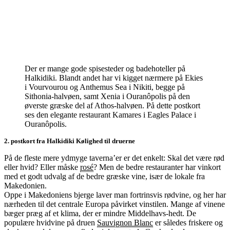
Der er mange gode spisesteder og badehoteller på
Halkidiki. Blandt andet har vi kigget nærmere på Ekies
i Vourvourou og Anthemus Sea i Nikiti, begge på
Sithonia-halvøen, samt Xenia i Ouranôpolis på den
øverste græske del af Athos-halvøen. På dette postkort
ses den elegante restaurant Kamares i Eagles Palace i
Ouranôpolis.
2. postkort fra Halkidiki Kølighed til druerne
På de fleste mere ydmyge taverna’er er det enkelt: Skal det være rød
eller hvid? Eller måske
rosé
? Men de bedre restauranter har vinkort
med et godt udvalg af de bedre græske vine, især de lokale fra
Makedonien.
Oppe i Makedoniens bjerge laver man fortrinsvis rødvine, og her har
nærheden til det centrale Europa påvirket vinstilen. Mange af vinene
bæger præg af et klima, der er mindre Middelhavs-hedt. De
populære hvidvine på druen
Sauvignon Blanc
er således friskere og