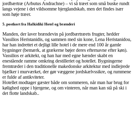
jordbærtræ (Arbutus Andrachne) – vi så træet som små buske rundt
langs vejene i det vildsomme bjerglandskab, men det findes især
som høje træer.
5. postkort fra Halkidiki Hotel og brænderi
Manden, der laver brændevin på jordbærtræets frugter, hedder
Vassilios Heristanidis, og sammen med sin kone, Lena Heristanidou,
har han indrettet et dejligt lille hotel i de mere end 100 år gamle
bygninger (bemærk, at grækerne bøjer deres efternavne efter køn).
Vassilios er arkitekt, og han har med egne hænder skabt en
enestående ramme omkring destilleriet og hotellet. Bygningerne
fremtræder i den traditionelle makedonske arkitektur med indlejrede
bjælker i murværket, der gør væggene jordskælvssikre, og rummene
er fulde af antikviteter.
Hotellet modtager gæster både om sommeren, når man har brug for
kølighed oppe i bjergene, og om vinteren, når man kan stå på ski i
det flotte landskab..