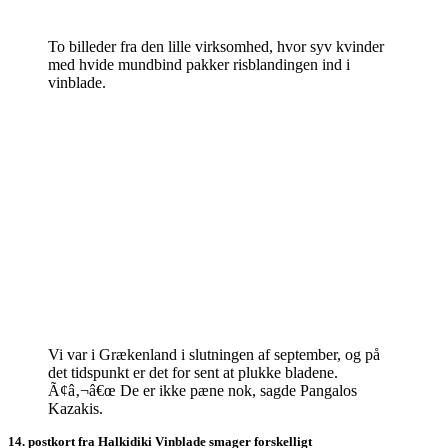
To billeder fra den lille virksomhed, hvor syv kvinder
med hvide mundbind pakker risblandingen ind i
vinblade.
Vi var i Grækenland i slutningen af september, og på
det tidspunkt er det for sent at plukke bladene.
Ã¢â‚¬â€œ De er ikke pæne nok, sagde Pangalos
Kazakis.
14. postkort fra Halkidiki Vinblade smager forskelligt