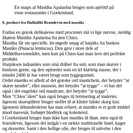
En snaps af Mastiha Apalarina bruges som apéritif på
visse restauranter i Grækenland.
6. postkort fra Halkidiki Brændevin med mastiks
Endnu en græsk delikatesse med procenter må vi lige nævne, nemlig
likøren Mastiha Apalarina fra øen Chios.
Mastiha får sin specielle, let røgede smag af harpiks fra busken
Mastiks (Pistacia lentiscus). Den gror i store dele af
Middelhavsområdet, men kun på Chios kan man lave det perfekte
produkt.
Harpiksen indsamles som små dråber fra snit, som man skærer i
buskens grene, og den optræder som en let klæbrig masse, der i
mindst 2400 år har været brugt som tyggegummi.
Ordet mastiks er afledt af det græske ord mastichein, der betyder “at
skære tænder”, eller massein, der betyder “at tygge” – vi har det
også i det engelske ord masticate, der betyder “at tygge”.
Men “Chios’ tårer” kan også bruges til fernisering af malerier,
ligesom skuespillere bruger stoffet til at klistre falske skæg fast.
Igennem århundrederne har man erfaret, at mastiks er et godt middel
imod mavesår, forhøjet blodtryk og kolesterol.
I Grækenland bruger man ikke kun mastiks til likør, men også til
brændevin, ligesom det indgår i en række traditionelle brød, kager
og desserter. Samt i den hellige olie, der bruges til salvelse i den