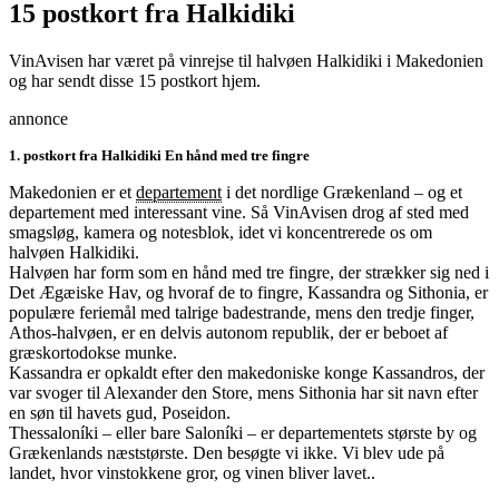
15 postkort fra Halkidiki
VinAvisen har været på vinrejse til halvøen Halkidiki i Makedonien
og har sendt disse 15 postkort hjem.
annonce
1. postkort fra Halkidiki En hånd med tre fingre
Makedonien er et
departement
i det nordlige Grækenland – og et
departement med interessant vine. Så VinAvisen drog af sted med
smagsløg, kamera og notesblok, idet vi koncentrerede os om
halvøen Halkidiki.
Halvøen har form som en hånd med tre fingre, der strækker sig ned i
Det Ægæiske Hav, og hvoraf de to fingre, Kassandra og Sithonia, er
populære feriemål med talrige badestrande, mens den tredje finger,
Athos-halvøen, er en delvis autonom republik, der er beboet af
græskortodokse munke.
Kassandra er opkaldt efter den makedoniske konge Kassandros, der
var svoger til Alexander den Store, mens Sithonia har sit navn efter
en søn til havets gud, Poseidon.
Thessaloníki – eller bare Saloníki – er departementets største by og
Grækenlands næststørste. Den besøgte vi ikke. Vi blev ude på
landet, hvor vinstokkene gror, og vinen bliver lavet..