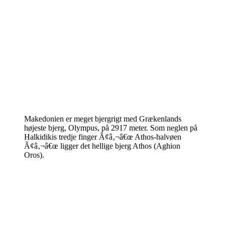
Makedonien er meget bjergrigt med Grækenlands
højeste bjerg, Olympus, på 2917 meter. Som neglen på
Halkidikis tredje finger Ã¢â‚¬â€œ Athos-halvøen
Ã¢â‚¬â€œ ligger det hellige bjerg Athos (Aghion
Oros).