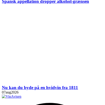
Spansk appellation dropper alkohol-grænsen
Nu kan du byde på en hvidvin fra 1811
07
aug
2026