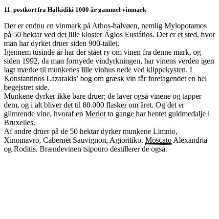
11. postkort fra Halkidiki 1000 år gammel vinmark
Der er endnu en vinmark på Athos-halvøen, nemlig Mylopotamos
på 50 hektar ved det lille kloster Ágios Eustátios. Det er et sted, hvor
man har dyrket druer siden 900-tallet.
Igennem tusinde år har der stået ry om vinen fra denne mark, og
siden 1992, da man fornyede vindyrkningen, har vinens verden igen
lagt mærke til munkenes lille vinhus nede ved klippekysten. I
Konstantinos Lazarakis’ bog om græsk vin får foretagendet en hel
begejstret side.
Munkene dyrker ikke bare druer; de laver også vinene og tapper
dem, og i alt bliver det til 80.000 flasker om året. Og det er
glimrende vine, hvoraf en
Merlot
to gange har hentet guldmedalje i
Bruxelles.
Af andre druer på de 50 hektar dyrker munkene Limnio,
Xinomavro, Cabernet Sauvignon, Agioritiko,
Moscato
Alexandria
og Roditis. Brændevinen tsipouro destillerer de også.