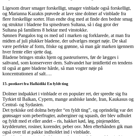
Ligesom druer smager forskelligt, smager vinblade også forskelligt,
og Marianna Kazakis prøvede at lave sine dolmer af vinblade fra
flere forskellige sorter. Hun endte dog med at finde den bedste smag
og struktur i bladene fra spisedruen Sultana, så i dag gror der
Sultana på familiens 8 hektar med vinstokke.
Sønnen Pangalos tog os med ud i marken og forklarede, at man fra
midten af juli plukker bladene, der udvælges meget nøje. De skal
være perfekte af form, friske og grønne, så man går marken igennem
hver femte eller sjette dag.
Bladene bringes straks hjem og pasteuriseres, før de lægges i
saltvand, som konserverer dem. Saltvandet har imidlertid en tendens
til også at gøre bladene hårde, så man vogter nøje på
koncentrationen af salt….
15. postkort fra Halkidiki En fyldt ting
Dolmer indpakket i vinblade er en populær ret, der spredte sig fra
Tyrkiet til Balkan, Cypern, mange arabiske lande, Iran, Kaukasus og
Central- og Sydasien.
Det tyrkiske ord dolma betyder “en fyldt ting”, og oprindelig var det
grønsager som peberfrugter, auberginer og squash, der blev udhulet
og fyldt med et eller andet – ris, hakket kød, løg, pinjenødder,
krydderurter, rosiner, korender, peber osv. Men efterhånden gik man
også over til at pakke indholdet ind i vinblade.