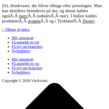
(fr), druekvaset, der bliver tilbage efter presningen. Man
kan destillere brændevin på det, og denne kaldes
ogsåÃ‚Â
marc
Ã‚Â (udtalesÃ‚Â
mar
). I Italien kaldes
produktetÃ‚Â
grappa
Ã‚Â og i TysklandÃ‚Â
Trester
.
« Tilbage til index
Bliv annoncør
Få anmeldt en vin
Få nyt om branchen
Nyhedsbrev
Bliv annoncør
Få anmeldt en vin
Få nyt om branchen
Nyhedsbrev
Copyright © 2026 VinAvisen