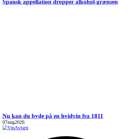
Spansk appellation dropper alkohol-grænsen
Nu kan du byde på en hvidvin fra 1811
07
aug
2026