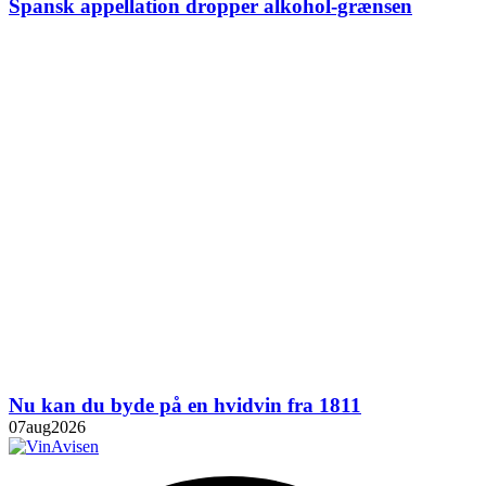
Spansk appellation dropper alkohol-grænsen
Nu kan du byde på en hvidvin fra 1811
07
aug
2026