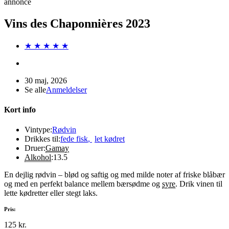
annonce
Vins des Chaponnières 2023
★ ★ ★ ★ ★
30 maj, 2026
Se alle
Anmeldelser
Kort info
Vintype:
Rødvin
Drikkes til:
fede fisk
,
let kødret
Druer:
Gamay
Alkohol
:
13.5
En dejlig rødvin – blød og saftig og med milde noter af friske blåbær
og med en perfekt balance mellem bærsødme og
syre
. Drik vinen til
lette kødretter eller stegt laks.
Pris:
125 kr.