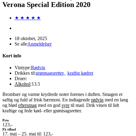
Verona Special Edition 2020
★ ★ ★ ★ ★
18 oktober, 2025
Se alle
Anmeldelser
Kort info
Vintype:
Rødvin
Drikkes til:
grøntsagsretter
,
kraftig kødret
Druer:
Alkohol
:
13.5
Brombær og varme krydrede noter forenes i duften. Smagen er
saftig og fuld af frisk bærmost. En indtagende
rødvin
med en lang
og blød
eftersmag
med en god
syre
til mad. Drik vinen til lidt
kraftige og fede kød- eller grøntsagsretter.
Pris:
123,-
På tilbud
17. maj – 25. maj til: 123,-