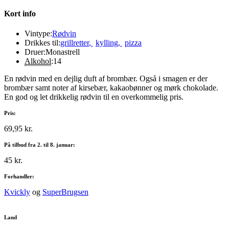
Kort info
Vintype:
Rødvin
Drikkes til:
grillretter
,
kylling
,
pizza
Druer:
Monastrell
Alkohol
:
14
En rødvin med en dejlig duft af brombær. Også i smagen er der
brombær samt noter af kirsebær, kakaobønner og mørk chokolade.
En god og let drikkelig rødvin til en overkommelig pris.
Pris:
69,95 kr.
På tilbud fra 2. til 8. januar:
45 kr.
Forhandler:
Kvickly
og
SuperBrugsen
Land