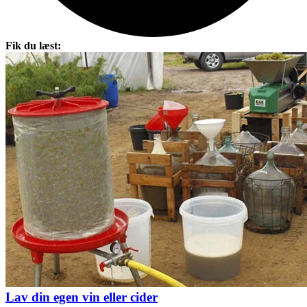
Fik du læst:
Lav din egen vin eller cider