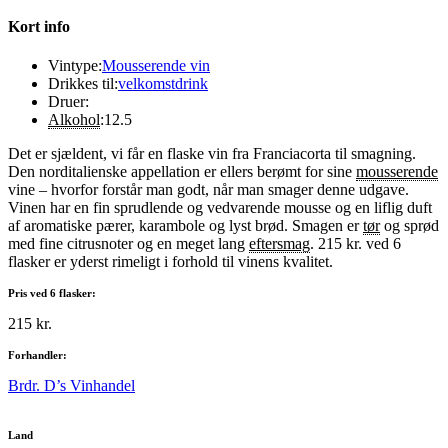
Kort info
Vintype:
Mousserende vin
Drikkes til:
velkomstdrink
Druer:
Alkohol
:
12.5
Det er sjældent, vi får en flaske vin fra Franciacorta til smagning.
Den norditalienske appellation er ellers berømt for sine
mousserende
vine – hvorfor forstår man godt, når man smager denne udgave.
Vinen har en fin sprudlende og vedvarende mousse og en liflig duft
af aromatiske pærer, karambole og lyst brød. Smagen er
tør
og sprød
med fine citrusnoter og en meget lang
eftersmag
. 215 kr. ved 6
flasker er yderst rimeligt i forhold til vinens kvalitet.
Pris ved 6 flasker:
215 kr.
Forhandler:
Brdr. D’s Vinhandel
Land