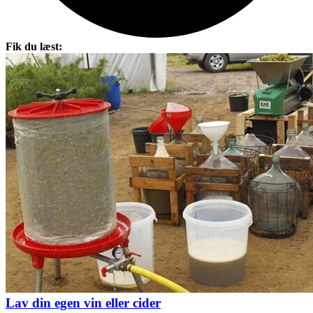
Fik du læst:
Lav din egen vin eller cider