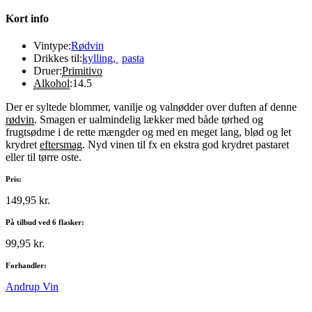
Kort info
Vintype:
Rødvin
Drikkes til:
kylling
,
pasta
Druer:
Primitivo
Alkohol
:
14.5
Der er syltede blommer, vanilje og valnødder over duften af denne
rødvin
. Smagen er ualmindelig lækker med både tørhed og
frugtsødme i de rette mængder og med en meget lang, blød og let
krydret
eftersmag
. Nyd vinen til fx en ekstra god krydret pastaret
eller til tørre oste.
Pris:
149,95 kr.
På tilbud ved 6 flasker:
99,95 kr.
Forhandler:
Andrup Vin