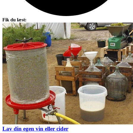
Fik du læst:
Lav din egen vin eller cider