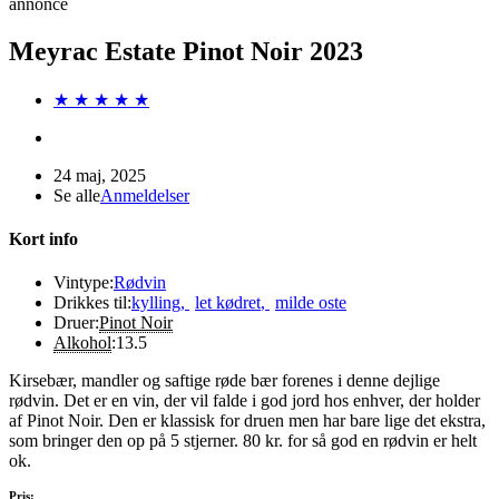
annonce
Meyrac Estate Pinot Noir 2023
★ ★ ★ ★ ★
24 maj, 2025
Se alle
Anmeldelser
Kort info
Vintype:
Rødvin
Drikkes til:
kylling
,
let kødret
,
milde oste
Druer:
Pinot Noir
Alkohol
:
13.5
Kirsebær, mandler og saftige røde bær forenes i denne dejlige
rødvin. Det er en vin, der vil falde i god jord hos enhver, der holder
af Pinot Noir. Den er klassisk for druen men har bare lige det ekstra,
som bringer den op på 5 stjerner. 80 kr. for så god en rødvin er helt
ok.
Pris: