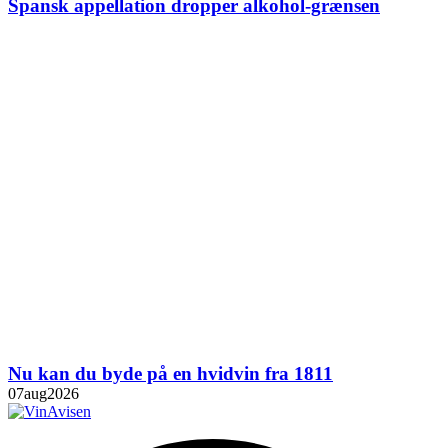
Spansk appellation dropper alkohol-grænsen
Nu kan du byde på en hvidvin fra 1811
07
aug
2026