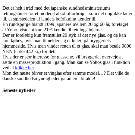
Det er helt i tråd med det japanske sundhedsministeriums
retningslinjer for et moderat alkoholforbrug – som det dog ikke lader
til, at størstedelen af landets befolkning kender til.
En rundspørge blandt 1099 japanere mellem 20 og 60 år, foretaget
af Yoho, viste, at kun 21% kendte til retningslinjerne.
Der er foreløbig kun fremstillet 20 styk af det nye glas, og de kan
kun købes, hvis man tilmelder sig et lotteri på bryggeriets
hjemmeside. Hvis man vinder retten til et glas, skal man betale 9800
YEN (cirka 442 kr.) for det.
Hvis der er stor interesse for glassene, vil bryggeriet overveje at
sætte en masseproduktion i gang. Man kan se Yohos glas i funktion
ved at
klikke her
.
Mon det næste bliver et vinglas efter samme model…? Det ville de
danske sundhedsmyndigheder garanteret bifalde!
Seneste nyheder