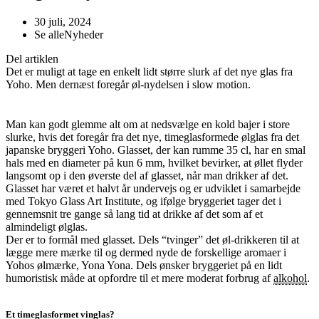
30 juli, 2024
Se alle
Nyheder
Del artiklen
Det er muligt at tage en enkelt lidt større slurk af det nye glas fra
Yoho. Men dernæst foregår øl-nydelsen i slow motion.
Man kan godt glemme alt om at nedsvælge en kold bajer i store
slurke, hvis det foregår fra det nye, timeglasformede ølglas fra det
japanske bryggeri Yoho. Glasset, der kan rumme 35 cl, har en smal
hals med en diameter på kun 6 mm, hvilket bevirker, at øllet flyder
langsomt op i den øverste del af glasset, når man drikker af det.
Glasset har været et halvt år undervejs og er udviklet i samarbejde
med Tokyo Glass Art Institute, og ifølge bryggeriet tager det i
gennemsnit tre gange så lang tid at drikke af det som af et
almindeligt ølglas.
Der er to formål med glasset. Dels “tvinger” det øl-drikkeren til at
lægge mere mærke til og dermed nyde de forskellige aromaer i
Yohos ølmærke, Yona Yona. Dels ønsker bryggeriet på en lidt
humoristisk måde at opfordre til et mere moderat forbrug af
alkohol
.
Et timeglasformet vinglas?